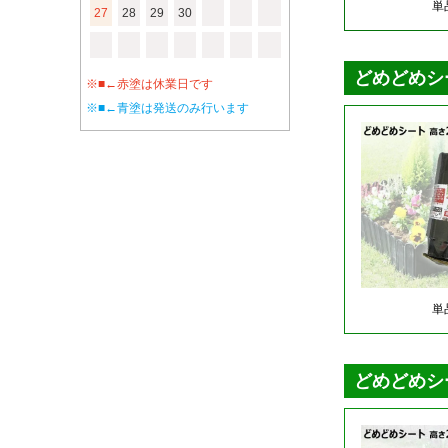
27
28
29
30
※■←赤塗は休業日です
※■←青塗は発送のみ行います