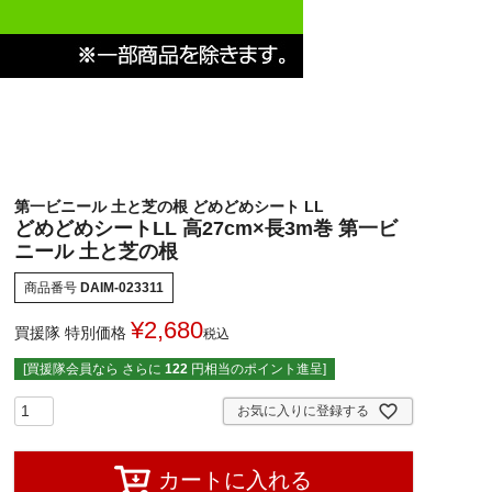
第一ビニール 土と芝の根 どめどめシート LL
どめどめシートLL 高27cm×長3m巻 第一ビ
ニール 土と芝の根
商品番号
DAIM-023311
¥
2,680
買援隊 特別価格
税込
[買援隊会員なら さらに
122
円相当のポイント進呈]
お気に入りに登録する
カートに入れる