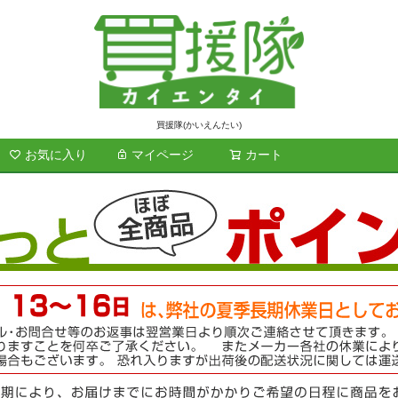
買援隊(かいえんたい)
お気に入り
マイページ
カート
検索