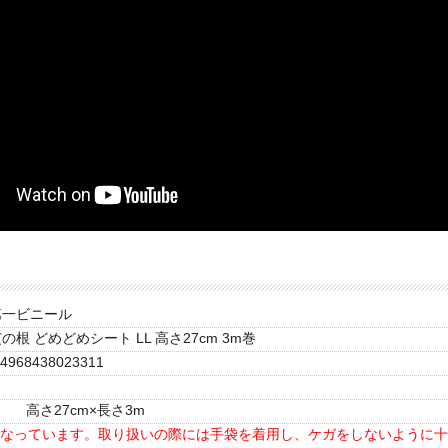
第一ビニール
の根 どめどめシート LL 高さ27cm 3m巻
4968438023311
高さ27cm×長さ3m
なっています。取り扱いの際には手袋を着用し、ケガをしないように十