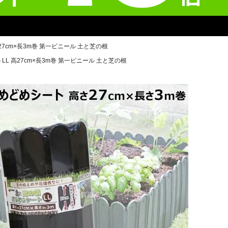
27cm×長3m巻 第一ビニール 土と芝の根
L 高27cm×長3m巻 第一ビニール 土と芝の根