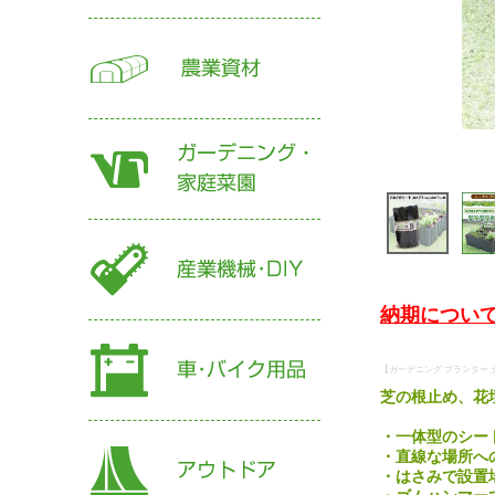
納期について
【ガーデニング プランター 土
芝の根止め、花
・一体型のシー
・直線な場所へ
・はさみで設置