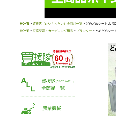
HOME
買援隊（かいえんたい）全商品一覧
どめどめシートLL 高
HOME
家庭菜園・ガーデニング用品
プランター
どめどめシートL
60