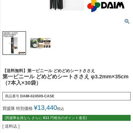
【送料無料】第一ビニール どめどめシートささえ
第一ビニール どめどめシートささえ φ3.2mm×35cm
（7本入×30袋）
商品番号
DAIM-024509-CASE
¥
13,440
買援隊 特別価格
税込
[買援隊会員なら さらに
611
円相当のポイント進呈]
送料込