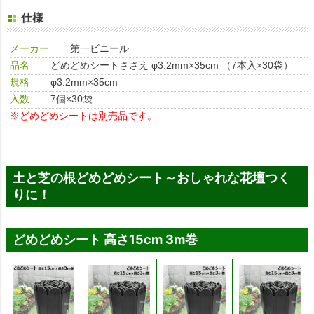
仕様
メーカー
第一ビニール
品名
どめどめシートささえ φ3.2mm×35cm （7本入×30袋）
規格
φ3.2mm×35cm
入数
7個×30袋
※どめどめシートは別売品です。