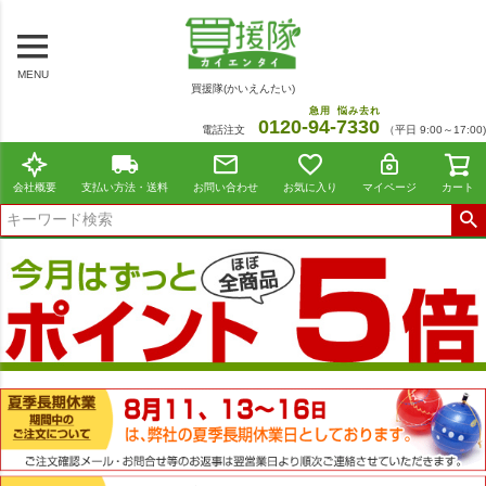
MENU
買援隊(かいえんたい)
急用
悩み去れ
0120-
94
-
7330
電話注文
（平日 9:00～17:00)
会社概要
支払い方法・送料
お問い合わせ
お気に入り
マイページ
カート