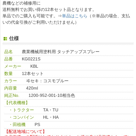
農機などの補修用に
送料無料でお買い得の12本セット品となります。
単品でのご購入も可能です。⇒
単品はこちら
（※単品の場合、支払
いの代金引換がご利用いただけません）
仕様
品名
農業機械用塗料用 タッチアップスプレー
品番
KG0221S
メーカー
KBL
数量
12本セット
カラー
ヰセキ：コスモブルー
内容量
420ml
純正No.
1200-952-001-10相当色
【代表機種】
・トラクター
TA・TU
・コンバイン
HL・HA
・田植機
PS
【配送地域について】