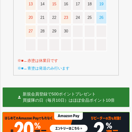
13
14
15
16
17
18
19
20
21
22
23
24
25
26
27
28
29
30
※■←赤塗は休業日です
※■←青塗は発送のみ行います
新規会員登録で500ポイントプレゼント
買援隊の日（毎月10日）はほぼ全品ポイント10倍