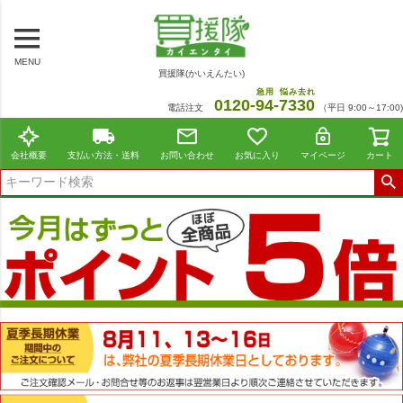
MENU
買援隊(かいえんたい)
急用
悩み去れ
0120-
94
-
7330
電話注文
（平日 9:00～17:00)
会社概要
支払い方法・送料
お問い合わせ
お気に入り
マイページ
カート