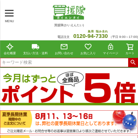
MENU
買援隊(かいえんたい)
急用
悩み去れ
0120-
94
-
7330
電話注文
（平日 9:00～17:00)
会社概要
支払い方法・送料
お問い合わせ
お気に入り
マイページ
カート