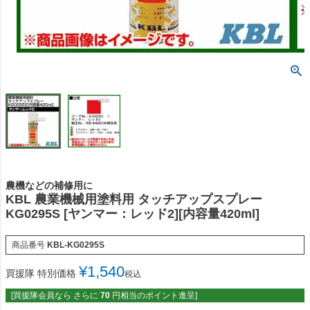
農機などの補修用に
KBL 農業機械用塗料用 タッチアップスプレー
KG0295S [ヤンマー：レッド2][内容量420ml]
商品番号
KBL-KG0295S
¥
1,540
買援隊 特別価格
税込
[買援隊会員なら さらに
70
円相当のポイント進呈]