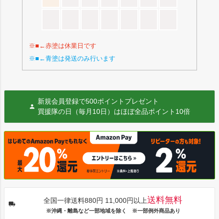
※■←赤塗は休業日です
※■←青塗は発送のみ行います
新規会員登録で500ポイントプレゼント
買援隊の日（毎月10日）はほぼ全品ポイント10倍
送料無料
全国一律送料880円 11,000円以上
※沖縄・離島など一部地域を除く ※一部例外商品あり