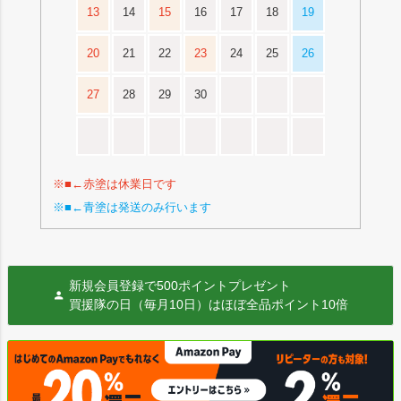
13
14
15
16
17
18
19
20
21
22
23
24
25
26
27
28
29
30
※■←赤塗は休業日です
※■←青塗は発送のみ行います
新規会員登録で500ポイントプレゼント
買援隊の日（毎月10日）はほぼ全品ポイント10倍