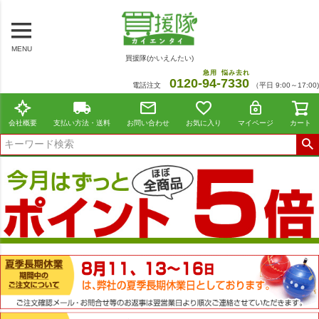
MENU
買援隊(かいえんたい)
急用
悩み去れ
0120-
94
-
7330
電話注文
（平日 9:00～17:00)
会社概要
支払い方法・送料
お問い合わせ
お気に入り
マイページ
カート