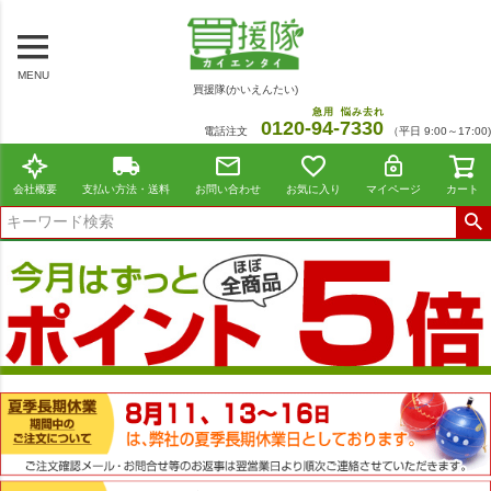
MENU
買援隊(かいえんたい)
急用
悩み去れ
0120-
94
-
7330
電話注文
（平日 9:00～17:00)
会社概要
支払い方法・送料
お問い合わせ
お気に入り
マイページ
カート