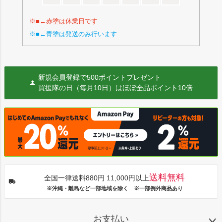
※■←赤塗は休業日です
※■←青塗は発送のみ行います
新規会員登録で500ポイントプレゼント
買援隊の日（毎月10日）はほぼ全品ポイント10倍
送料無料
全国一律送料880円 11,000円以上
※沖縄・離島など一部地域を除く ※一部例外商品あり
お支払い