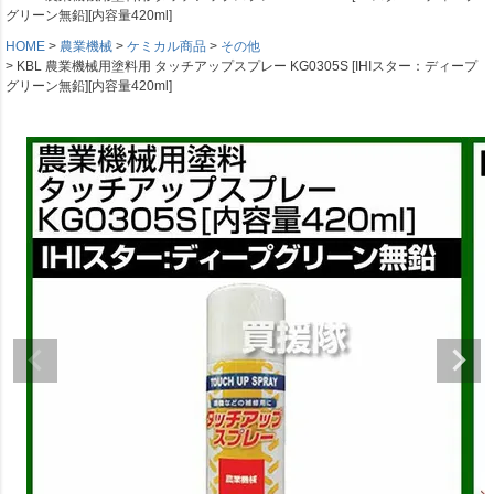
グリーン無鉛][内容量420ml]
HOME
農業機械
ケミカル商品
その他
KBL 農業機械用塗料用 タッチアップスプレー KG0305S [IHIスター：ディープ
グリーン無鉛][内容量420ml]