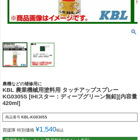
農機などの補修用に
KBL 農業機械用塗料用 タッチアップスプレー
KG0305S [IHIスター：ディープグリーン無鉛][内容量
420ml]
商品番号
KBL-KG0305S
¥
1,540
買援隊 特別価格
税込
[買援隊会員なら さらに
70
円相当のポイント進呈]