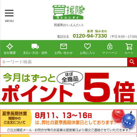
MENU
買援隊(かいえんたい)
急用
悩み去れ
0120-
94
-
7330
電話注文
（平日 9:00～17:00)
会社概要
支払い方法・送料
お問い合わせ
お気に入り
マイページ
カート