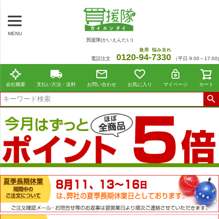
MENU
買援隊(かいえんたい)
急用
悩み去れ
0120-
94
-
7330
電話注文
（平日 9:00～17:00)
会社概要
支払い方法・送料
お問い合わせ
お気に入り
マイページ
カート