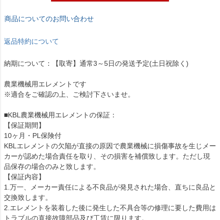
商品についてのお問い合わせ
返品特約について
納期について：【取寄】通常3～5日の発送予定(土日祝除く)
農業機械用エレメントです
※適合をご確認の上、ご検討下さいませ。
■KBL農業機械用エレメントの保証：
【保証期間】
10ヶ月・PL保険付
KBLエレメントの欠陥が直接の原因で農業機械に損傷事故を生じメー
カーが認めた場合責任を取り、その損害を補償致します。ただし現
品保存の場合のみと致します。
【保証内容】
1.万一、メーカー責任による不良品が発見された場合、直ちに良品と
交換致します。
2.エレメントを装着した後に発生した不具合等の修理に要した費用は
トラブルの直接故障部品及び工賃に限ります。