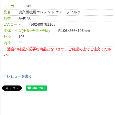
メーカー
KBL
品名
農業機械用エレメント エアーフィルター
品番
A-407A
JANコード
4562499781168
本体サイズ(全長×全高×全幅)
約106×266×106mm
外径
106
内径
60
※適合の確認が必要な商品となります。ご確認の上でご注文くださ
い。
レビューを書く