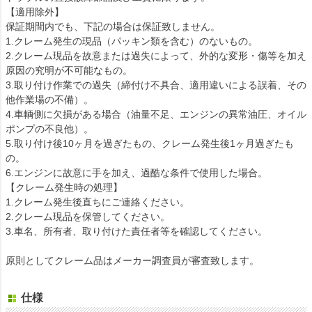
【適用除外】
保証期間内でも、下記の場合は保証致しません。
1.クレーム発生の現品（パッキン類を含む）のないもの。
2.クレーム現品を故意または過失によって、外的な変形・傷等を加え
原因の究明が不可能なもの。
3.取り付け作業での過失（締付け不具合、適用違いによる誤着、その
他作業場の不備）。
4.車輌側に欠損がある場合（油量不足、エンジンの異常油圧、オイル
ポンプの不良他）。
5.取り付け後10ヶ月を過ぎたもの、クレーム発生後1ヶ月過ぎたも
の。
6.エンジンに故意に手を加え、過酷な条件で使用した場合。
【クレーム発生時の処理】
1.クレーム発生後直ちにご連絡ください。
2.クレーム現品を保管してください。
3.車名、所有者、取り付けた責任者等を確認してください。
原則としてクレーム品はメーカー調査員が審査致します。
仕様