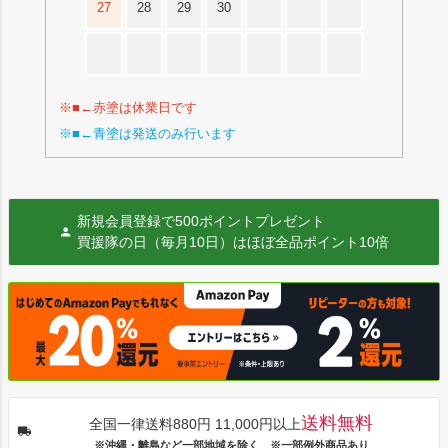
27
28
29
30
※■←赤塗は休業日です
※■←青塗は発送のみ行います
新規会員登録で500ポイントプレゼント
買援隊の日（毎月10日）はほぼ全品ポイント10倍
送料無料
全国一律送料880円 11,000円以上
※沖縄・離島など一部地域を除く ※一部例外商品あり