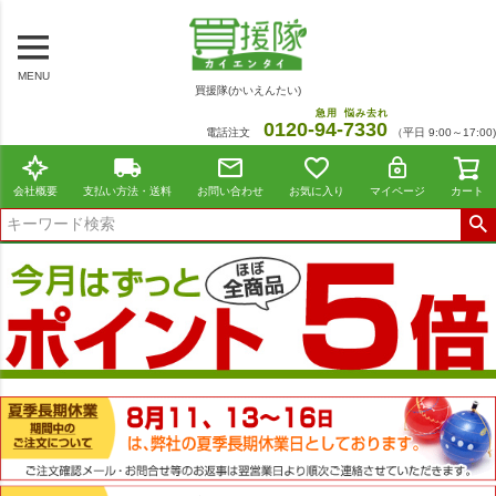
MENU
買援隊(かいえんたい)
急用
悩み去れ
0120-
94
-
7330
電話注文
（平日 9:00～17:00)
会社概要
支払い方法・送料
お問い合わせ
お気に入り
マイページ
カート