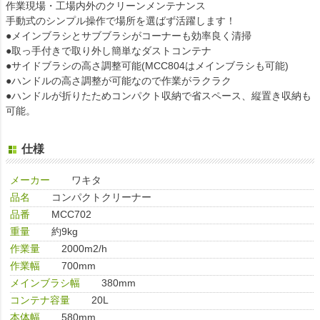
作業現場・工場内外のクリーンメンテナンス
手動式のシンプル操作で場所を選ばず活躍します！
●メインブラシとサブブラシがコーナーも効率良く清掃
●取っ手付きで取り外し簡単なダストコンテナ
●サイドブラシの高さ調整可能(MCC804はメインブラシも可能)
●ハンドルの高さ調整が可能なので作業がラクラク
●ハンドルが折りたためコンパクト収納で省スペース、縦置き収納も
可能。
仕様
メーカー
ワキタ
品名
コンパクトクリーナー
品番
MCC702
重量
約9kg
作業量
2000m2/h
作業幅
700mm
メインブラシ幅
380mm
コンテナ容量
20L
本体幅
580mm