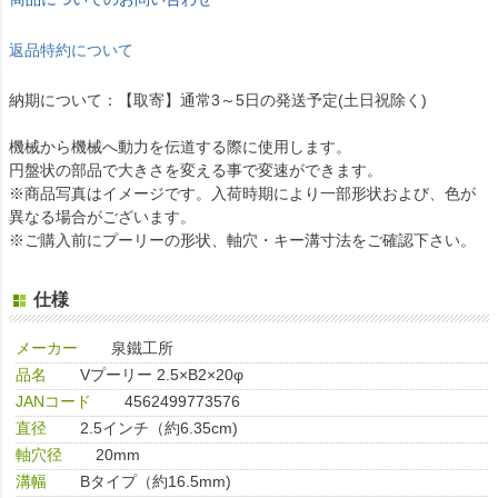
返品特約について
納期について：【取寄】通常3～5日の発送予定(土日祝除く)
機械から機械へ動力を伝道する際に使用します。
円盤状の部品で大きさを変える事で変速ができます。
※商品写真はイメージです。入荷時期により一部形状および、色が
異なる場合がございます。
※ご購入前にプーリーの形状、軸穴・キー溝寸法をご確認下さい。
仕様
メーカー
泉鐵工所
品名
Vプーリー 2.5×B2×20φ
JANコード
4562499773576
直径
2.5インチ（約6.35cm)
軸穴径
20mm
溝幅
Bタイプ（約16.5mm)