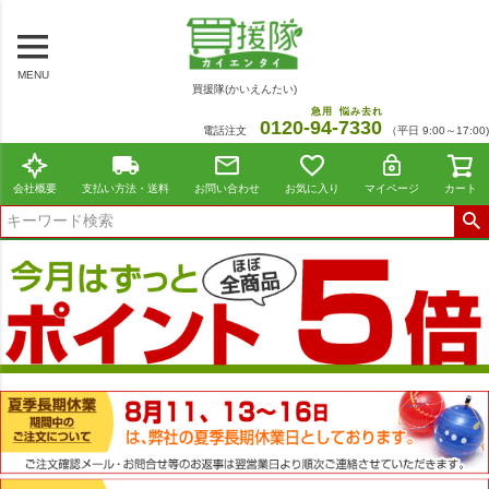
MENU
買援隊(かいえんたい)
急用
悩み去れ
0120-
94
-
7330
電話注文
（平日 9:00～17:00)
会社概要
支払い方法・送料
お問い合わせ
お気に入り
マイページ
カート