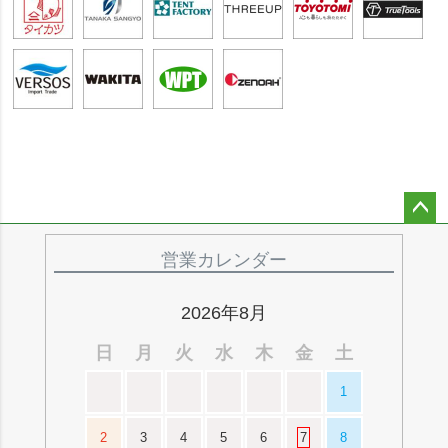
ペー
ジト
営業カレンダー
ップ
へ
2026年8月
日
月
火
水
木
金
土
1
2
3
4
5
6
7
8