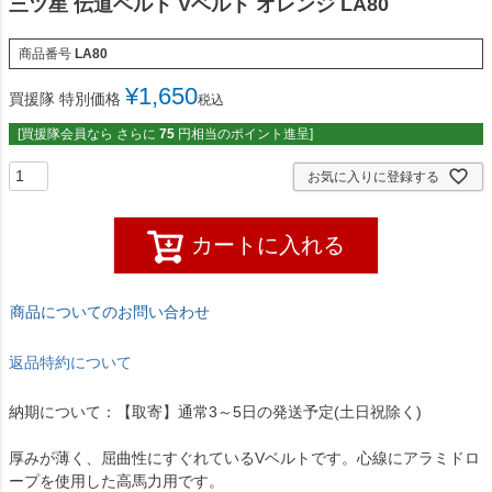
三ツ星 伝道ベルト Vベルト オレンジ LA80
商品番号
LA80
¥
1,650
買援隊 特別価格
税込
[買援隊会員なら さらに
75
円相当のポイント進呈]
お気に入りに登録する
カートに入れる
商品についてのお問い合わせ
返品特約について
納期について：【取寄】通常3～5日の発送予定(土日祝除く)
厚みが薄く、屈曲性にすぐれているVベルトです。心線にアラミドロ
ープを使用した高馬力用です。