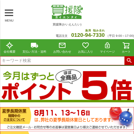
MENU
買援隊(かいえんたい)
急用
悩み去れ
0120-
94
-
7330
電話注文
（平日 9:00～17:00)
会社概要
支払い方法・送料
お問い合わせ
お気に入り
マイページ
カート