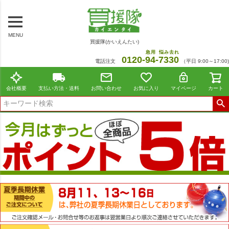
MENU
買援隊(かいえんたい)
急用
悩み去れ
0120-
94
-
7330
電話注文
（平日 9:00～17:00)
会社概要
支払い方法・送料
お問い合わせ
お気に入り
マイページ
カート