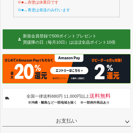
※■←赤塗は休業日です
※■←青塗は発送のみ行います
新規会員登録で500ポイントプレゼント
買援隊の日（毎月10日）はほぼ全品ポイント10倍
送料無料
全国一律送料880円 11,000円以上
※沖縄・離島など一部地域を除く ※一部例外商品あり
お支払い