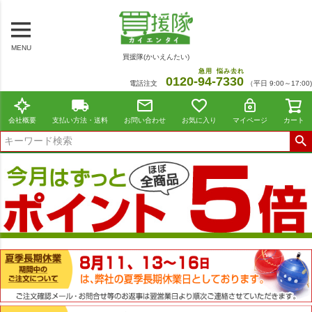
MENU
買援隊(かいえんたい)
急用
悩み去れ
0120-
94
-
7330
電話注文
（平日 9:00～17:00)
会社概要
支払い方法・送料
お問い合わせ
お気に入り
マイページ
カート