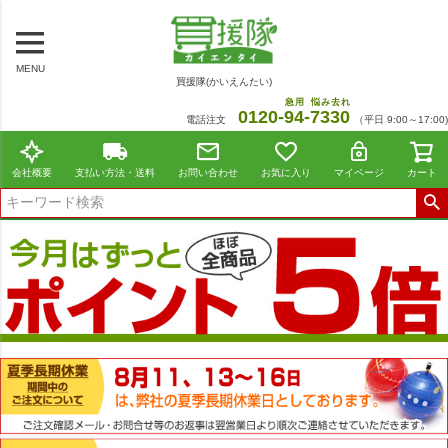
MENU
買援隊(かいえんたい)
急用
悩み去れ
0120-
94
-
7330
電話注文
（平日 9:00～17:00)
会社概要
支払い方法・送料
お問い合わせ
お気に入り
マイページ
カート