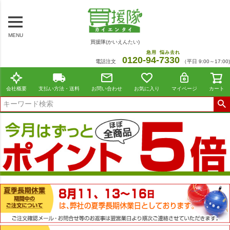
MENU
買援隊(かいえんたい)
急用
悩み去れ
0120-
94
-
7330
電話注文
（平日 9:00～17:00)
会社概要
支払い方法・送料
お問い合わせ
お気に入り
マイページ
カート