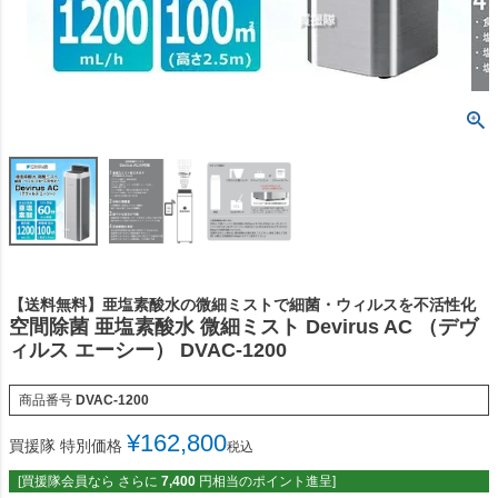
【送料無料】亜塩素酸水の微細ミストで細菌・ウィルスを不活性化
空間除菌 亜塩素酸水 微細ミスト Devirus AC （デヴ
ィルス エーシー） DVAC-1200
商品番号
DVAC-1200
¥
162,800
買援隊 特別価格
税込
[買援隊会員なら さらに
7,400
円相当のポイント進呈]