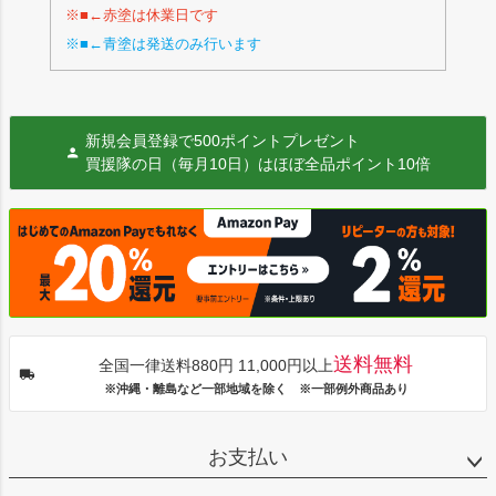
※■←赤塗は休業日です
※■←青塗は発送のみ行います
新規会員登録で500ポイントプレゼント
買援隊の日（毎月10日）はほぼ全品ポイント10倍
送料無料
全国一律送料880円 11,000円以上
※沖縄・離島など一部地域を除く ※一部例外商品あり
お支払い