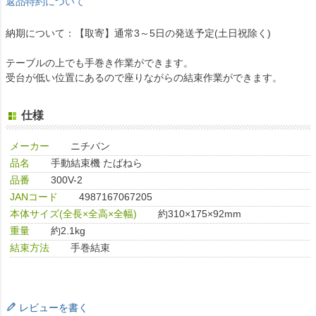
返品特約について
納期について：【取寄】通常3～5日の発送予定(土日祝除く)
テーブルの上でも手巻き作業ができます。
受台が低い位置にあるので座りながらの結束作業ができます。
仕様
メーカー
ニチバン
品名
手動結束機 たばねら
品番
300V-2
JANコード
4987167067205
本体サイズ(全長×全高×全幅)
約310×175×92mm
重量
約2.1kg
結束方法
手巻結束
レビューを書く