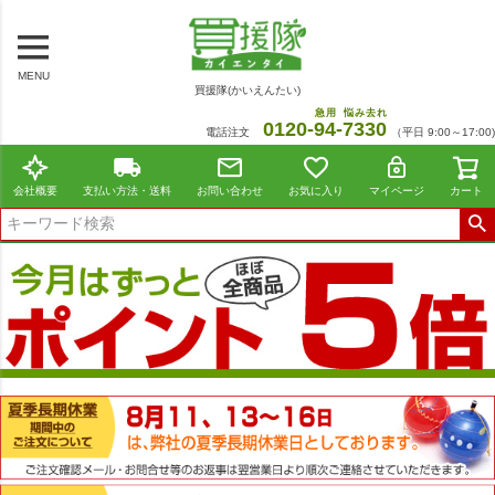
MENU
買援隊(かいえんたい)
急用
悩み去れ
0120-
94
-
7330
電話注文
（平日 9:00～17:00)
会社概要
支払い方法・送料
お問い合わせ
お気に入り
マイページ
カート