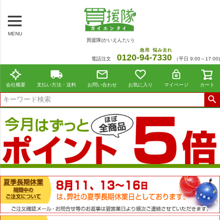
MENU
買援隊(かいえんたい)
急用
悩み去れ
0120-
94
-
7330
電話注文
（平日 9:00～17:00)
会社概要
支払い方法・送料
お問い合わせ
お気に入り
マイページ
カート