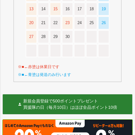
13
14
15
16
17
18
19
20
21
22
23
24
25
26
27
28
29
30
※■←赤塗は休業日です
※■←青塗は発送のみ行います
新規会員登録で500ポイントプレゼント
買援隊の日（毎月10日）はほぼ全品ポイント10倍