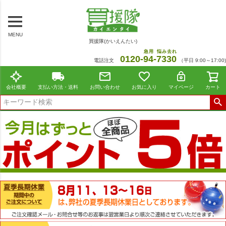
MENU
買援隊(かいえんたい)
急用
悩み去れ
0120-
94
-
7330
電話注文
（平日 9:00～17:00)
会社概要
支払い方法・送料
お問い合わせ
お気に入り
マイページ
カート