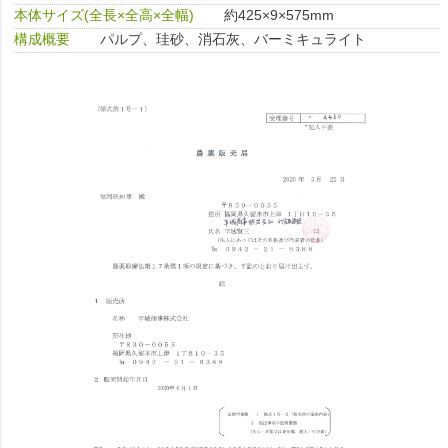
本体サイズ(全長×全高×全幅)
約425×9×575mm
構成概要
パルプ、珪砂、消石灰、バーミキュライト