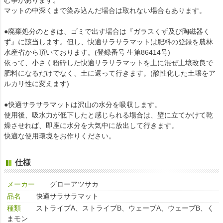
む事があります。
マットの中深くまで染み込んだ場合は取れない場合もあります。
●廃棄処分のときは、ゴミで出す場合は『ガラスくず及び陶磁器く
ず』に該当します。但し、快適サラサラマットは肥料の登録を農林
水産省から頂いております。(登録番号 生第86414号)
依って、小さく粉砕した快適サラサラマットを土に混ぜ土壌改良で
肥料になるだけでなく、土に還って行きます。(酸性化した土壌をア
ルカリ性に変えます)
●快適サラサラマットは沢山の水分を吸収します。
使用後、吸水力が低下したと感じられる場合は、壁に立てかけて乾
燥させれば、即座に水分を大気中に放出して行きます。
快適な使用環境をお作りください。
仕様
メーカー
グローアツサカ
品名
快適サラサラマット
種類
ストライプA、ストライプB、ウェーブA、ウェーブB、く
まモン