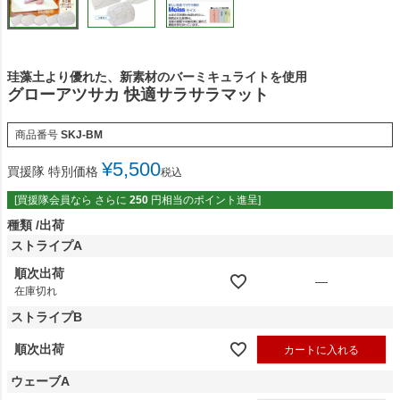
珪藻土より優れた、新素材のバーミキュライトを使用
グローアツサカ 快適サラサラマット
商品番号
SKJ-BM
¥
5,500
買援隊 特別価格
税込
[買援隊会員なら さらに
250
円相当のポイント進呈]
種類
出荷
ストライプA
順次出荷
—
在庫切れ
ストライプB
順次出荷
カートに入れる
ウェーブA