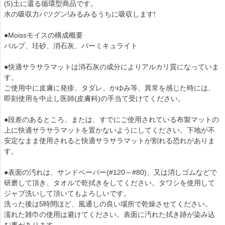
(5)土に還る循環型商品です。
水の吸収力バツグン!みるみるうちに吸収します!
●Moissモイスの構成概要
パルプ、珪砂、消石灰、バーミキュライト
●快適サラサラマットは消石灰の成分によりアルカリ質になっていま
す。
ご使用中に皮膚に発疹、タダレ、かゆみ等、異常を感じた時には、
即刻使用を中止し医師(皮膚科)の手当て受けてください。
●段差のあるところ、または、すでにご使用されている布製マットの
上に快適サラサラマットを置かないようにしてください。下地が不
安定なまま使用されると快適サラサラマットが割れる恐れがありま
す。
●表面の汚れは、サンドペーパー(#120～#80)、又は消しゴムなどで
研磨して頂き、タオルで乾拭きをしてください。タワシを使用して
ジャブ洗いして頂いてもよろしいです。
洗った後は5時間ほど、風通しの良い場所で乾燥させてください。
濡れた雑巾の使用は避けてください。表面に汚れた拭き跡が染み込