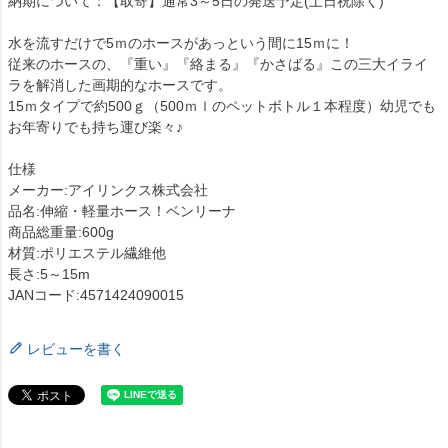
納期について：【取寄】通常3～5日の発送予定(土日祝除く)
水を流すだけで5ｍのホースがあっという間に15ｍに！
従来のホースの、『重い』『絡まる』『かさばる』この三大イライ
ラを解消した画期的なホースです。
15ｍタイプで約500ｇ（500ｍｌのペットボトル１本程度）幼児でも
お年寄りでも持ち運び楽々♪
仕様
メーカー:アイリンクス株式会社
品名:伸縮・軽量ホース！ベンリーナ
商品総重量:600g
材質:ポリエステル繊維他
長さ:5～15m
JANコード:4571424090015
レビューを書く