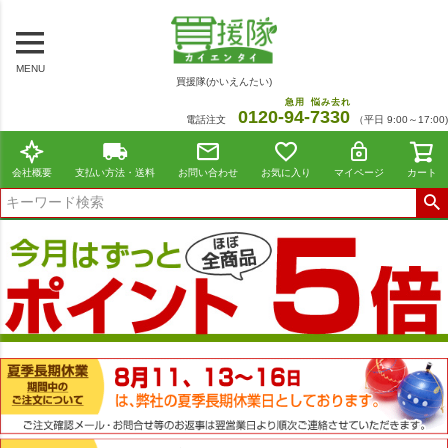
MENU
買援隊(かいえんたい)
急用
悩み去れ
0120-
94
-
7330
電話注文
（平日 9:00～17:00)
会社概要
支払い方法・送料
お問い合わせ
お気に入り
マイページ
カート