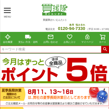
MENU
買援隊(かいえんたい)
急用
悩み去れ
0120-
94
-
7330
電話注文
（平日 9:00～17:00)
会社概要
支払い方法・送料
お問い合わせ
お気に入り
マイページ
カート