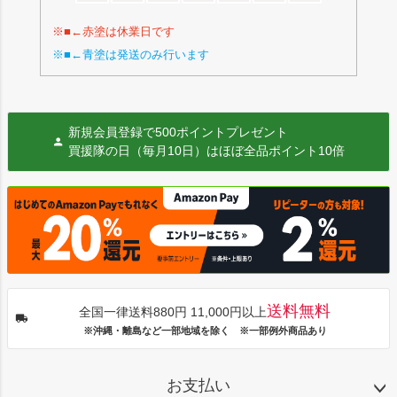
※■←赤塗は休業日です
※■←青塗は発送のみ行います
新規会員登録で500ポイントプレゼント
買援隊の日（毎月10日）はほぼ全品ポイント10倍
送料無料
全国一律送料880円 11,000円以上
※沖縄・離島など一部地域を除く ※一部例外商品あり
お支払い