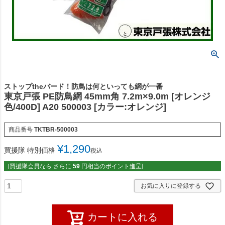
ストップtheバード！防鳥は何といっても網が一番
東京戸張 PE防鳥網 45mm角 7.2m×9.0m [オレンジ
色/400D] A20 500003 [カラー:オレンジ]
商品番号
TKTBR-500003
¥
1,290
買援隊 特別価格
税込
[買援隊会員なら さらに
59
円相当のポイント進呈]
お気に入りに登録する
カートに入れる