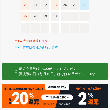
20
21
22
23
24
25
26
27
28
29
30
※■←赤塗は休業日です
※■←青塗は発送のみ行います
新規会員登録で500ポイントプレゼント
買援隊の日（毎月10日）はほぼ全品ポイント10倍