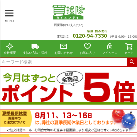
MENU
買援隊(かいえんたい)
急用
悩み去れ
0120-
94
-
7330
電話注文
（平日 9:00～17:00)
会社概要
支払い方法・送料
お問い合わせ
お気に入り
マイページ
カート