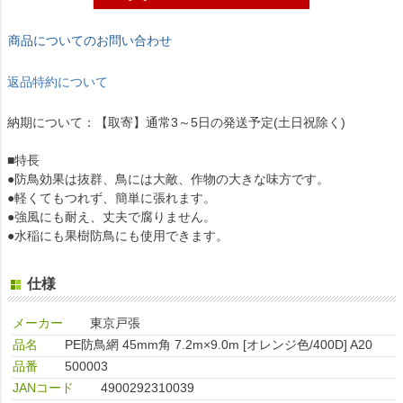
商品についてのお問い合わせ
返品特約について
納期について：【取寄】通常3～5日の発送予定(土日祝除く)
■特長
●防鳥効果は抜群、鳥には大敵、作物の大きな味方です。
●軽くてもつれず、簡単に張れます。
●強風にも耐え、丈夫で腐りません。
●水稲にも果樹防鳥にも使用できます。
仕様
メーカー
東京戸張
品名
PE防鳥網 45mm角 7.2m×9.0m [オレンジ色/400D] A20
品番
500003
JANコード
4900292310039