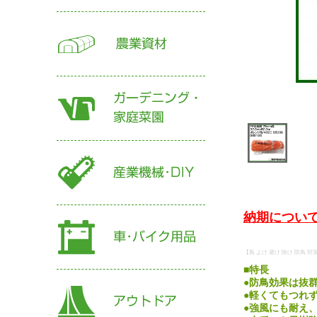
納期について
【鳥 よけ 避け 除け 防鳥 対
■特長
●防鳥効果は抜
●軽くてもつれ
●強風にも耐え