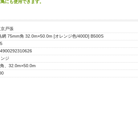
防鳥にも使用できます。
東京戸張
網 75mm角 32.0m×50.0m [オレンジ色/400D] B500S
5
4900292310626
レンジ
角、32.0m×50.0m
00