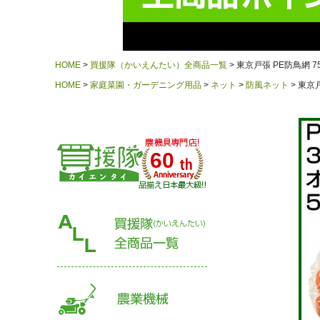
HOME
買援隊（かいえんたい）全商品一覧
東京戸張 PE防鳥網 75m
HOME
家庭菜園・ガーデニング用品
ネット
防風ネット
東京戸
60