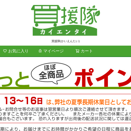
買援隊(かいえんたい)
お気に入り
マイページ
カート
検索