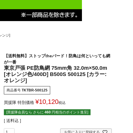
オレンジ]
【送料無料】ストップtheバード！防鳥は何といっても網
が一番
東京戸張 PE防鳥網 75mm角 32.0m×50.0m
[オレンジ色/400D] B500S 500125 [カラー:
オレンジ]
商品番号
TKTBR-500125
¥
10,120
買援隊 特別価格
税込
[買援隊会員なら さらに
460
円相当のポイント進呈]
送料込
お気に入りに登録する