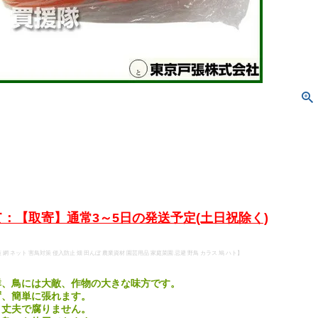
：【取寄】通常3～5日の発送予定(土日祝除く)
策 網 ネット 害鳥対策 侵入防止 畑 田んぼ 農業資材 園芸用品 家庭菜園 忌避 野鳥 カラス 鳩 ハト】
群、鳥には大敵、作物の大きな味方です。
ず、簡単に張れます。
、丈夫で腐りません。