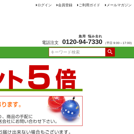
ログイン
会員登録
ご利用ガイド
メールマガジン
急用
悩み去れ
0120-
94
-
7330
電話注文
（平日 9:00～17:00)