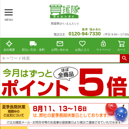
MENU
買援隊(かいえんたい)
急用
悩み去れ
0120-
94
-
7330
電話注文
（平日 9:00～17:00)
会社概要
支払い方法・送料
お問い合わせ
お気に入り
マイページ
カート