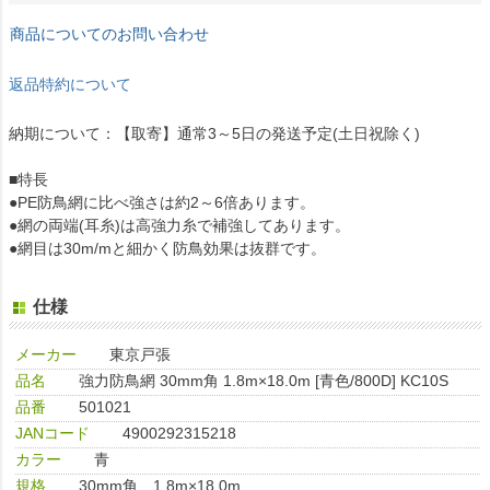
商品についてのお問い合わせ
返品特約について
納期について：【取寄】通常3～5日の発送予定(土日祝除く)
■特長
●PE防鳥網に比べ強さは約2～6倍あります。
●網の両端(耳糸)は高強力糸で補強してあります。
●網目は30m/mと細かく防鳥効果は抜群です。
仕様
メーカー
東京戸張
品名
強力防鳥網 30mm角 1.8m×18.0m [青色/800D] KC10S
品番
501021
JANコード
4900292315218
カラー
青
規格
30mm角、1.8m×18.0m