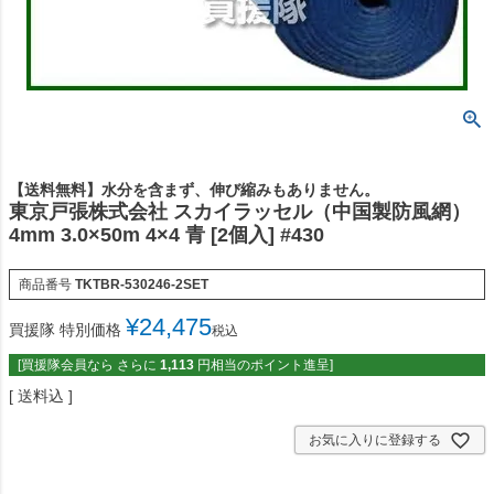
【送料無料】水分を含まず、伸び縮みもありません。
東京戸張株式会社 スカイラッセル（中国製防風網）
4mm 3.0×50m 4×4 青 [2個入] #430
商品番号
TKTBR-530246-2SET
¥
24,475
買援隊 特別価格
税込
[買援隊会員なら さらに
1,113
円相当のポイント進呈]
送料込
お気に入りに登録する