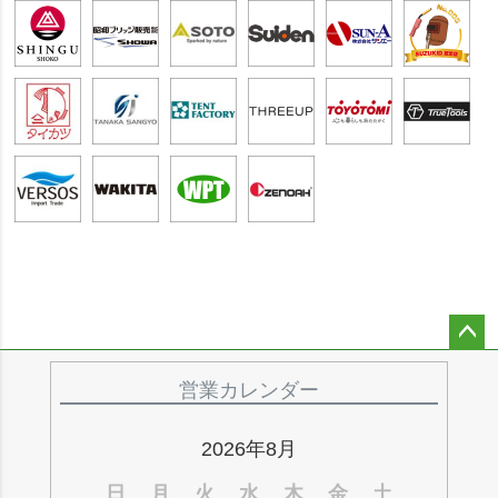
ペー
ジト
営業カレンダー
ップ
へ
2026年8月
日
月
火
水
木
金
土