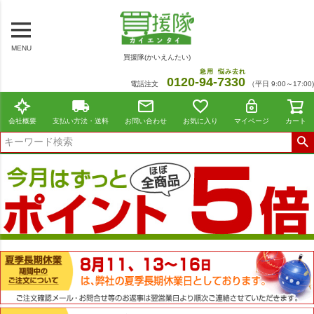
MENU
買援隊(かいえんたい)
急用
悩み去れ
0120-
94
-
7330
電話注文
（平日 9:00～17:00)
会社概要
支払い方法・送料
お問い合わせ
お気に入り
マイページ
カート