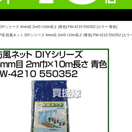
シリーズ 4mm目 2m巾×10m長さ [青色] FW-4210 550352 [カラー:青色]
張 防風ネット DIYシリーズ 4mm目 2m巾×10m長さ [青色] FW-4210 550352 [カラ