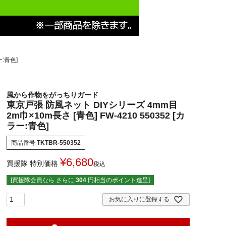
ー:青色]
風から作物をがっちりガード
東京戸張 防風ネット DIYシリーズ 4mm目
2m巾×10m長さ [青色] FW-4210 550352 [カ
ラー:青色]
商品番号
TKTBR-550352
¥
6,680
買援隊 特別価格
税込
[買援隊会員なら さらに
304
円相当のポイント進呈]
お気に入りに登録する