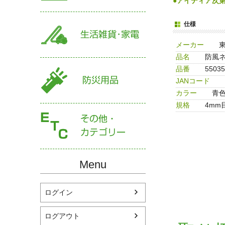
●アイディア次
仕様
メーカー
品名
防風ネッ
品番
55035
JANコード
カラー
青
規格
4mm
Menu
ログイン
ログアウト