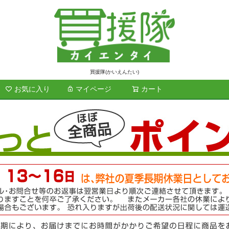
買援隊(かいえんたい)
お気に入り
マイページ
カート
検索