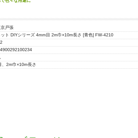
第で色々な用途に
東京戸張
ト DIYシリーズ 4mm目 2m巾×10m長さ [青色] FW-4210
2
4900292100234
色
目、2m巾×10m長さ