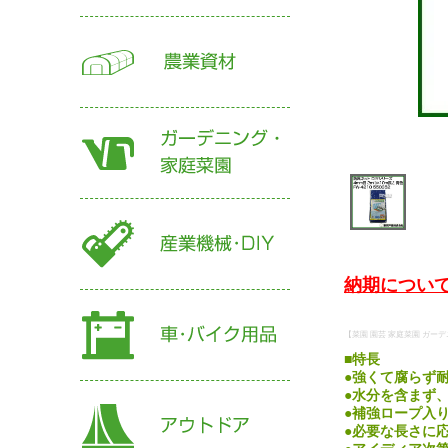
納期について
【菜園 園芸 家庭菜園 ガーデニ
■特長
●強くて腐らず
●水分を含まず
●補強ロープ入
●必要な長さに