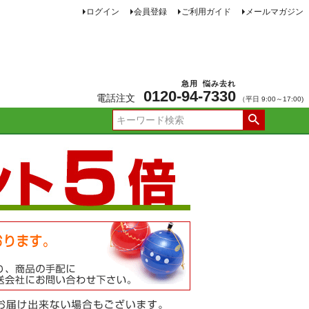
ログイン
会員登録
ご利用ガイド
メールマガジン
急用
悩み去れ
0120-
94
-
7330
電話注文
（平日 9:00～17:00)