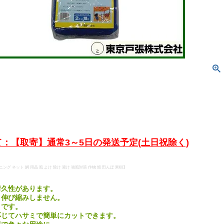
：【取寄】通常3～5日の発送予定(土日祝除く)
ング ネット 網 用品 風 よけ 除け 避け 強風対策 作物 畑 田んぼ 果樹】
耐久性があります。
、伸び縮みしません。
りです。
応じてハサミで簡単にカットできます。