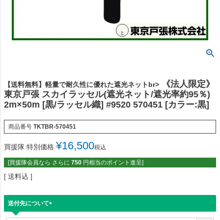
《法人限定》
【送料無料】軽量で耐久性に優れた遮光ネットbr>
東京戸張 スカイラッセル(遮光ネット/遮光率約95％)
2m×50m [黒/ラッセル織] #9520 570451 [カラー:黒]
商品番号
TKTBR-570451
¥
16,500
買援隊 特別価格
税込
[買援隊会員なら さらに
750
円相当のポイント進呈]
送料込
送付先について
(