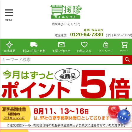
MENU
買援隊(かいえんたい)
急用
悩み去れ
0120-
94
-
7330
電話注文
（平日 9:00～17:00)
会社概要
支払い方法・送料
お問い合わせ
お気に入り
マイページ
カート