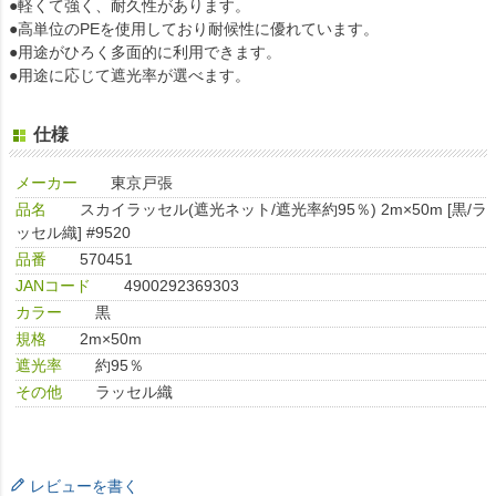
●軽くて強く、耐久性があります。
●高単位のPEを使用しており耐候性に優れています。
●用途がひろく多面的に利用できます。
●用途に応じて遮光率が選べます。
仕様
メーカー
東京戸張
品名
スカイラッセル(遮光ネット/遮光率約95％) 2m×50m [黒/ラ
ッセル織] #9520
品番
570451
JANコード
4900292369303
カラー
黒
規格
2m×50m
遮光率
約95％
その他
ラッセル織
レビューを書く