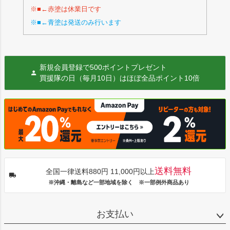
※■←赤塗は休業日です
※■←青塗は発送のみ行います
新規会員登録で500ポイントプレゼント
買援隊の日（毎月10日）はほぼ全品ポイント10倍
送料無料
全国一律送料880円 11,000円以上
※沖縄・離島など一部地域を除く ※一部例外商品あり
お支払い