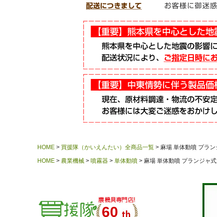
HOME
買援隊（かいえんたい）全商品一覧
麻場 単体動噴 プランジ
HOME
農業機械
噴霧器
単体動噴
麻場 単体動噴 プランジャ式 A
60