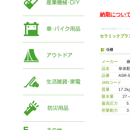
納期について
【麻場 単体動噴 プランジャ式 
セラミックプラ
仕様
メーカー
品名
単体動
品番
ASR-
JANコード
質量
17.2k
吸水量
27～
最高圧力
5
所要動力
3