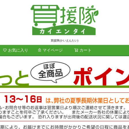
買援隊(かいえんたい)
お気に入り
マイページ
カート
検索