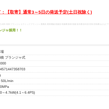
：【取寄】通常3～5日の発送予定(土日祝除く)
ASR-5000 プランジャ セラミックプランジャ 農機具 農業機械 噴霧器 噴霧機 動噴 噴霧 散布機 散布器 防除 防除機 あさば ア
ンジャ採用！！
麻場
噴 プランジャ式
5000
4571447358703
g
50L/min
.0MPa
.0～4.7kW(4.1～6.4PS)