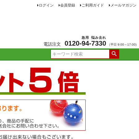
ログイン
会員登録
ご利用ガイド
メールマガジン
急用
悩み去れ
0120-
94
-
7330
電話注文
（平日 9:00～17:00)