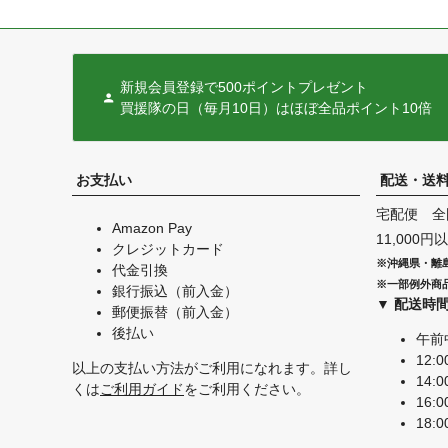
新規会員登録で500ポイントプレゼント
買援隊の日（毎月10日）はほぼ全品ポイント10倍
お支払い
配送・送
宅配便 全
Amazon Pay
11,000
クレジットカード
※沖縄県・離
代金引換
※一部例外商
銀行振込（前入金）
▼ 配送時
郵便振替（前入金）
後払い
午前
12:0
以上の支払い方法がご利用になれます。詳し
14:0
くは
ご利用ガイド
をご利用ください。
16:0
18:0