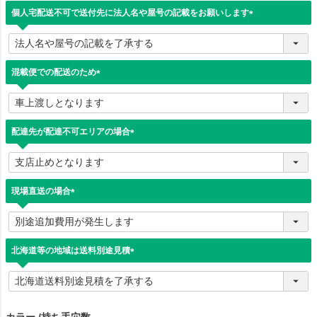
)
個人宅配送不可で送付先に法人名や屋号の記載をお願いします
(
必
須
)
混載便での配送のため
(
必
須
)
配達先が配達不可エリアの場合
(
必
須
)
現場直送の場合
(
必
須
)
北海道等の地域は送料別途見積
(
必
須
)
カラー
持ち手穴数