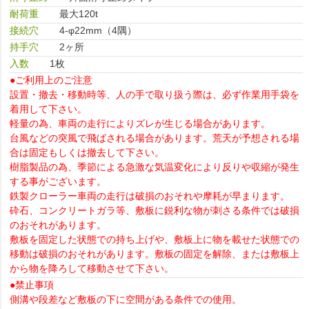
耐荷重
最大120t
接続穴
4-φ22mm（4隅）
持手穴
2ヶ所
入数
1枚
●ご利用上のご注意
設置・撤去・移動時等、人の手で取り扱う際は、必ず作業用手袋を
着用して下さい。
軽量の為、車両の走行によりズレが生じる場合があります。
台風などの突風で飛ばされる場合があります。荒天が予想される場
合は固定もしくは撤去して下さい。
樹脂製品の為、季節による急激な気温変化により反りや収縮が発生
する事がございます。
鉄製クローラー車両の走行は破損のおそれや摩耗が早まります。
砕石、コンクリートガラ等、敷板に鋭利な物が刺さる条件では破損
のおそれがあります。
敷板を固定した状態での持ち上げや、敷板上に物を載せた状態での
移動は破損のおそれがあります。敷板の固定を解除、または敷板上
から物を降ろして移動させて下さい。
●禁止事項
側溝や段差など敷板の下に空間がある条件での使用。