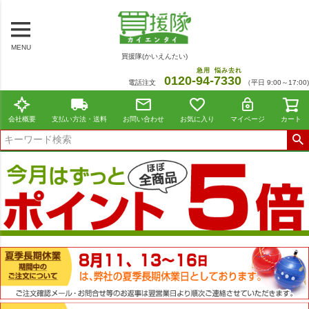
MENU
買援隊(かいえんたい)
急用
悩み去れ
0120-
94
-
7330
電話注文
（平日 9:00～17:00)
会社概要
支払い方法・送料
お問い合わせ
お気に入り
マイページ
カート