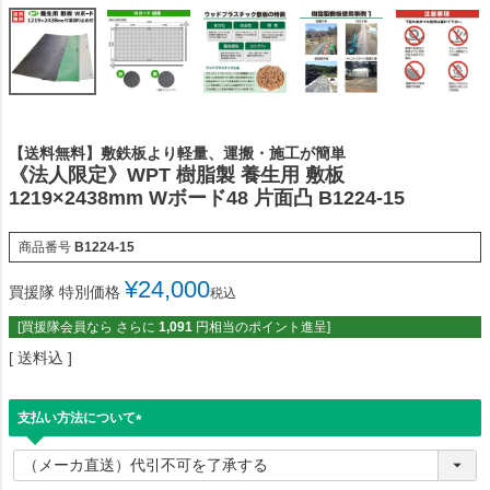
【送料無料】敷鉄板より軽量、運搬・施工が簡単
《法人限定》WPT 樹脂製 養生用 敷板
1219×2438mm Wボード48 片面凸 B1224-15
商品番号
B1224-15
¥
24,000
買援隊 特別価格
税込
[買援隊会員なら さらに
1,091
円相当のポイント進呈]
送料込
支払い方法について
(
必
須