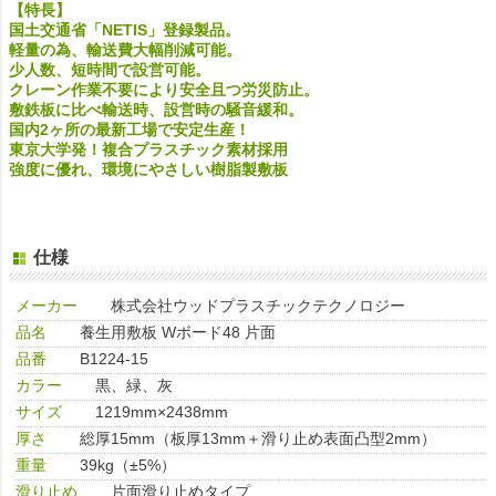
【特長】
国土交通省「NETIS」登録製品。
軽量の為、輸送費大幅削減可能。
少人数、短時間で設営可能。
クレーン作業不要により安全且つ労災防止。
敷鉄板に比べ輸送時、設営時の騒音緩和。
国内2ヶ所の最新工場で安定生産！
東京大学発！複合プラスチック素材採用
強度に優れ、環境にやさしい樹脂製敷板
仕様
メーカー
株式会社ウッドプラスチックテクノロジー
品名
養生用敷板 Wボード48 片面
品番
B1224-15
カラー
黒、緑、灰
サイズ
1219mm×2438mm
厚さ
総厚15mm（板厚13mm＋滑り止め表面凸型2mm）
重量
39kg（±5%）
滑り止め
片面滑り止めタイプ