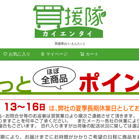
買援隊(かいえんたい)
お気に入り
マイページ
カート
検索