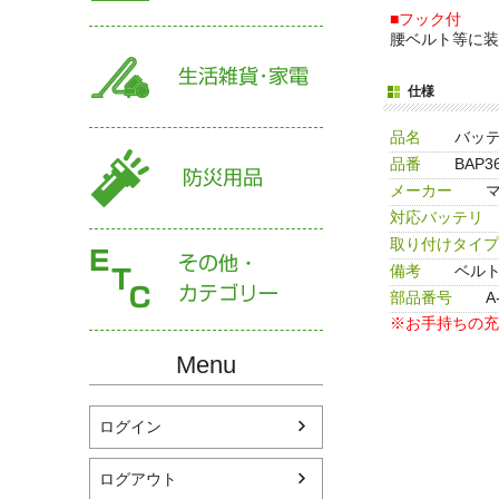
■フック付
腰ベルト等に装
仕様
品名
バッ
品番
BAP3
メーカー
対応バッテリ
取り付けタイプ
備考
ベル
部品番号
A
※お手持ちの充
Menu
ログイン
ログアウト