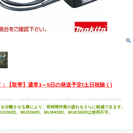
：【取寄】通常3～5日の発送予定(土日祝除く)
ta 新品 激安 セール 通販 価格 特価 makita 正規品 マキタ 純正 充電器 日本仕様 マキタ正規取扱店 部品番号A-51225】
リを分離させる事により、長時間作業の疲れをさらに軽減できます。
MUX362D、MUX360D、MLM430D、MUK360Dは使用不可。