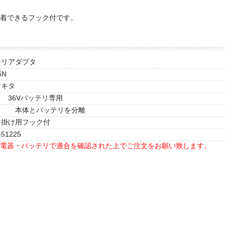
着できるフック付です。
テリアダプタ
6N
マキタ
36Vバッテリ専用
本体とバッテリを分離
ト掛け用フック付
-51225
電器・バッテリで適合を確認された上でご注文をお願い致します。