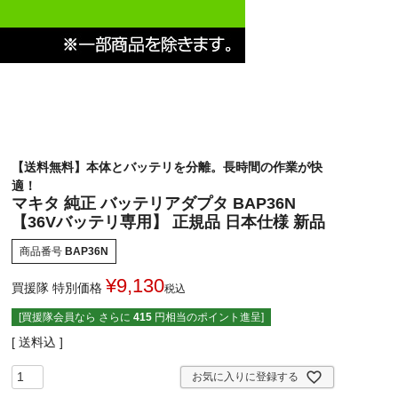
【送料無料】本体とバッテリを分離。長時間の作業が快
適！
マキタ 純正 バッテリアダプタ BAP36N
【36Vバッテリ専用】 正規品 日本仕様 新品
商品番号
BAP36N
¥
9,130
買援隊 特別価格
税込
[買援隊会員なら さらに
415
円相当のポイント進呈]
送料込
お気に入りに登録する