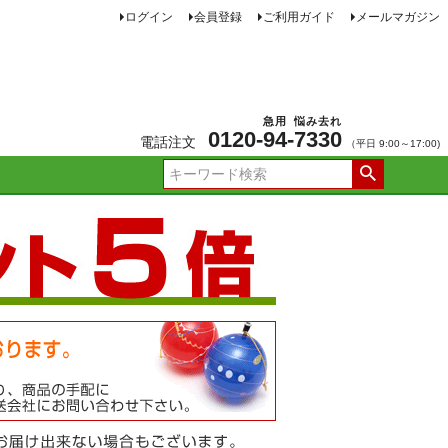
ログイン
会員登録
ご利用ガイド
メールマガジン
急用
悩み去れ
0120-
94
-
7330
電話注文
（平日 9:00～17:00)