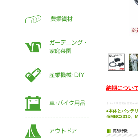
納期について
【バッテリ 充電器 充電 maki
●本体とバッテ
※MBC231D、
商品特徴