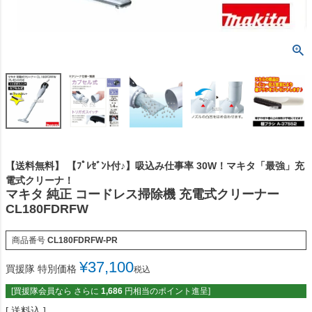
【送料無料】 【ﾌﾟﾚｾﾞﾝﾄ付♪】吸込み仕事率 30W！マキタ「最強」充
電式クリーナ！
マキタ 純正 コードレス掃除機 充電式クリーナー
CL180FDRFW
商品番号
CL180FDRFW-PR
¥
37,100
買援隊 特別価格
税込
[買援隊会員なら さらに
1,686
円相当のポイント進呈]
送料込