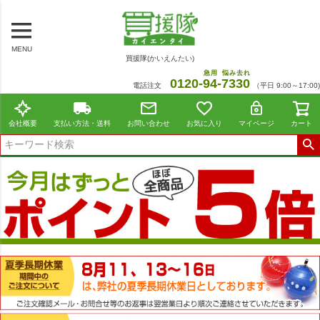
MENU
買援隊(かいえんたい)
急用
悩み去れ
0120-
94
-
7330
電話注文
（平日 9:00～17:00)
会社概要
支払い方法・送料
お問い合わせ
お気に入り
マイページ
カート