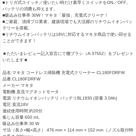
■トリガ式スイッチ／使いたい時だけ素早くスイッチをON／OFF。
バッテリの消費も抑えます。
■吸込み仕事率 30W！マキタ「最強」充電式クリーナ！
■ご家庭、清掃プロ業者、建築現場でも大活躍のリチウムイオンバッ
テリーを搭載。
■リチウムイオンバッテリは18Vに対応するマキタ商品で使い回せる
ことができます！
★ただいまレビュー記入宣言にて棚ブラシ（A-37552）をプレゼント
いたします★
品名:マキタ コードレス掃除機 充電式クリーナー CL180FDRFW
品番:CL180FDRFW
メーカー:マキタ
電動機:直流マグネットモータ
電源:リチウムイオンバッテリ バッテリBL1830 (容量 3.0Ah)
電圧:直流18V
連続使用時間:約20分
集じん容量:650 mL
吸込み仕事率:30 W
寸法（長さ×幅×高さ）:476 mm × 114 mm × 152 mm（ノズル取付時