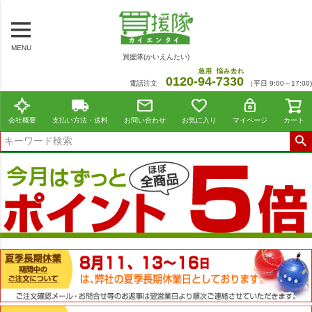
MENU
買援隊(かいえんたい)
急用
悩み去れ
0120-
94
-
7330
電話注文
（平日 9:00～17:00)
会社概要
支払い方法・送料
お問い合わせ
お気に入り
マイページ
カート