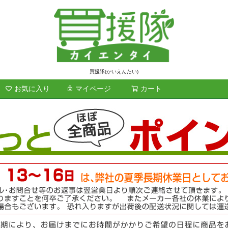
買援隊(かいえんたい)
お気に入り
マイページ
カート
検索