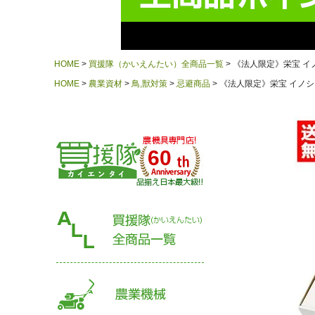
HOME
買援隊（かいえんたい）全商品一覧
《法人限定》栄宝 イノシシ
HOME
農業資材
鳥,獣対策
忌避商品
《法人限定》栄宝 イノシシ用忌
60