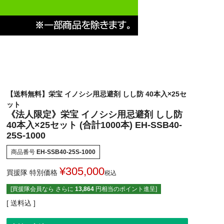
【送料無料】栄宝 イノシシ用忌避剤 しし防 40本入×25セ
ット
《法人限定》栄宝 イノシシ用忌避剤 しし防
40本入×25セット (合計1000本) EH-SSB40-
25S-1000
商品番号
EH-SSB40-25S-1000
¥
305,000
買援隊 特別価格
税込
[買援隊会員なら さらに
13,864
円相当のポイント進呈]
送料込