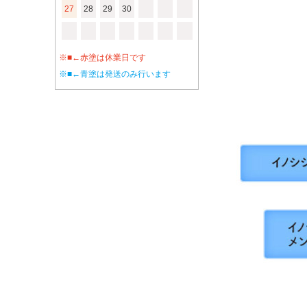
27
28
29
30
※■←赤塗は休業日です
※■←青塗は発送のみ行います