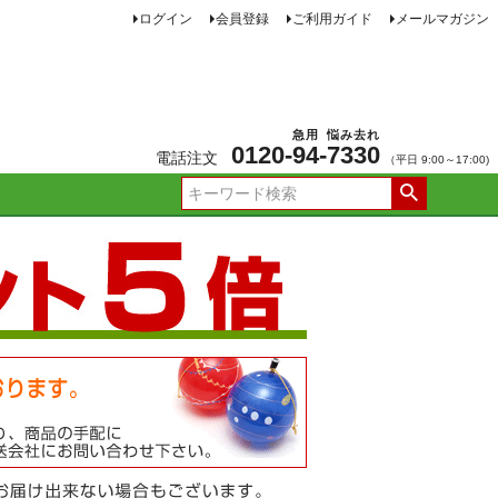
ログイン
会員登録
ご利用ガイド
メールマガジン
急用
悩み去れ
0120-
94
-
7330
電話注文
（平日 9:00～17:00)