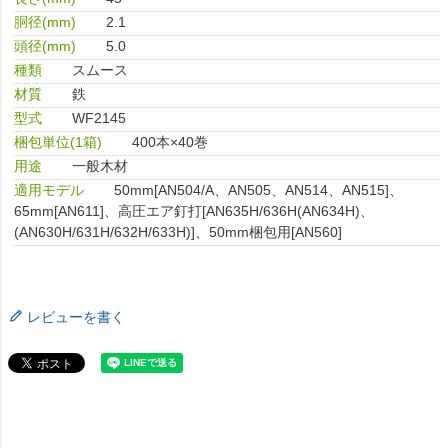
胴径(mm)
2.1
頭径(mm)
5.0
種類
スムース
材質
鉄
型式
WF2145
梱包単位(1箱)
400本×40巻
用途
一般木材
適用モデル
50mm[AN504/A、AN505、AN514、AN515]、
65mm[AN611]、高圧エア釘打[AN635H/636H(AN634H)、
(AN630H/631H/632H/633H)]、50mm梱包用[AN560]
レビューを書く