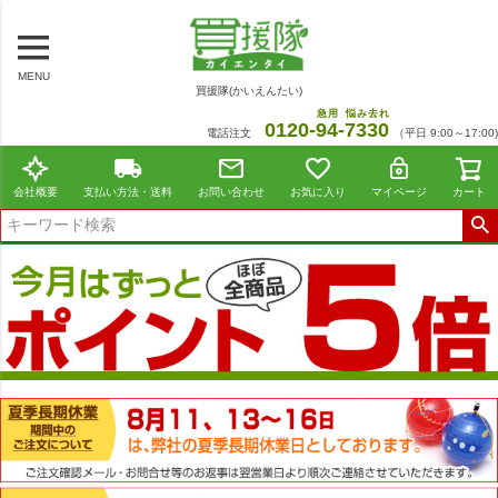
MENU
買援隊(かいえんたい)
急用
悩み去れ
0120-
94
-
7330
電話注文
（平日 9:00～17:00)
会社概要
支払い方法・送料
お問い合わせ
お気に入り
マイページ
カート