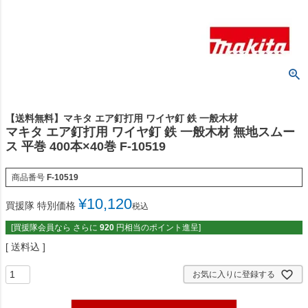
【送料無料】マキタ エア釘打用 ワイヤ釘 鉄 一般木材
マキタ エア釘打用 ワイヤ釘 鉄 一般木材 無地スムー
ス 平巻 400本×40巻 F-10519
商品番号
F-10519
¥
10,120
買援隊 特別価格
税込
[買援隊会員なら さらに
920
円相当のポイント進呈]
送料込
お気に入りに登録する