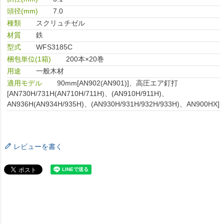
頭径(mm)
7.0
種類
スクリュチゼル
材質
鉄
型式
WFS3185C
梱包単位(1箱)
200本×20巻
用途
一般木材
適用モデル
90mm[AN902(AN901)]、高圧エア釘打
[AN730H/731H(AN710H/711H)、(AN910H/911H)、
AN936H(AN934H/935H)、(AN930H/931H/932H/933H)、AN900HX]
レビューを書く