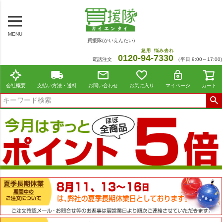
MENU
買援隊(かいえんたい)
急用
悩み去れ
0120-
94
-
7330
電話注文
（平日 9:00～17:00)
会社概要
支払い方法・送料
お問い合わせ
お気に入り
マイページ
カート