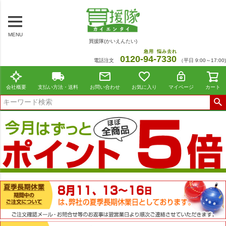
MENU
買援隊(かいえんたい)
急用
悩み去れ
0120-
94
-
7330
電話注文
（平日 9:00～17:00)
会社概要
支払い方法・送料
お問い合わせ
お気に入り
マイページ
カート