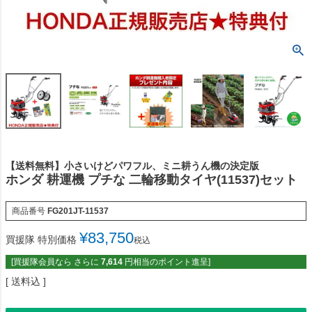
【送料無料】小さいけどパワフル、ミニ耕うん機の決定版
ホンダ 耕運機 プチな 二輪移動タイヤ(11537)セット
商品番号
FG201JT-11537
¥
83,750
買援隊 特別価格
税込
[買援隊会員なら さらに
7,614
円相当のポイント進呈]
送料込