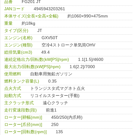
品番
FG201 JT
JANコード
4945943203261
本体サイズ(全長×全高×全幅)
約1060×990×475mm
重量
約18kg
タイプ(区分)
JT
エンジン(名称)
GXV50T
エンジン(種類)
空冷4ストローク単気筒OHV
総排気量(cm3)
49.4
連続定格出力/回転数(kW[PS]/rpm)
1.1[1.5]/4600
最大出力/回転数(kW[PS]/rpm)
1.6[2.2]/7000
使用燃料
自動車用無鉛ガソリン
燃料タンク容量(L)
0.35
点火方式
トランジスタ式マグネト点火
始動方式
リコイルスターター(手動)
主クラッチ形式
遠心クラッチ
走行変速段数(段)
前進1
ローター[耕幅(mm)]
450/250(内爪時)
ローター[爪径(mm)]
250
ローター[回転数(rpm)]
135