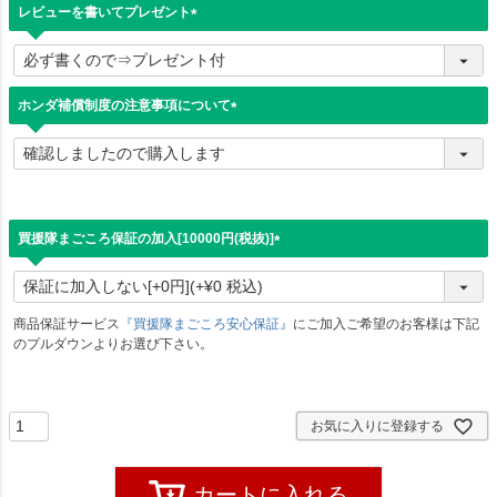
レビューを書いてプレゼント
(
必
須
)
ホンダ補償制度の注意事項について
(
必
須
)
買援隊まごころ保証の加入[10000円(税抜)]
(
必
須
)
商品保証サービス
『買援隊まごころ安心保証』
にご加入ご希望のお客様は下記
のプルダウンよりお選び下さい。
お気に入りに登録する
カートに入れる