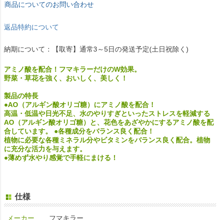
商品についてのお問い合わせ
返品特約について
納期について：【取寄】通常3～5日の発送予定(土日祝除く)
アミノ酸を配合！フマキラーだけのW効果。
野菜・草花を強く、おいしく、美しく！
製品の特長
●AO（アルギン酸オリゴ糖）にアミノ酸を配合！
高温・低温や日光不足、水のやりすぎといったストレスを軽減する
AO（アルギン酸オリゴ糖）と、花色をあざやかにするアミノ酸を配
合しています。 ●各種成分をバランス良く配合！
植物に必要な各種ミネラル分やビタミンをバランス良く配合。植物
に充分な活力を与えます。
●薄めず水やり感覚で手軽にまける！
仕様
メーカー
フマキラー