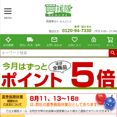
MENU
買援隊(かいえんたい)
急用
悩み去れ
0120-
94
-
7330
電話注文
（平日 9:00～17:00)
会社概要
支払い方法・送料
お問い合わせ
お気に入り
マイページ
カート