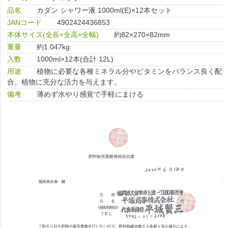
品名
カダン シャワー液 1000ml(E)×12本セット
JANコード
4902424436853
本体サイズ(全長×全高×全幅)
約82×270×82mm
重量
約1.047kg
入数
1000ml×12本(合計 12L)
用途
植物に必要な各種ミネラル分やビタミンをバランス良く配
合。植物に充分な活力を与えます。
備考
薄めず水やり感覚で手軽にまける