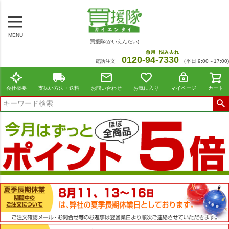
MENU
買援隊(かいえんたい)
急用
悩み去れ
0120-
94
-
7330
電話注文
（平日 9:00～17:00)
会社概要
支払い方法・送料
お問い合わせ
お気に入り
マイページ
カート