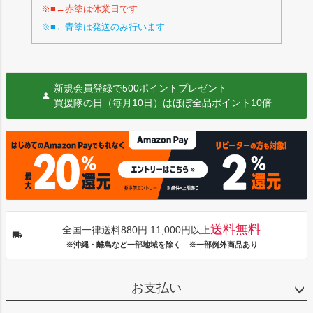
※■←赤塗は休業日です
※■←青塗は発送のみ行います
新規会員登録で500ポイントプレゼント
買援隊の日（毎月10日）はほぼ全品ポイント10倍
送料無料
全国一律送料880円 11,000円以上
※沖縄・離島など一部地域を除く ※一部例外商品あり
お支払い