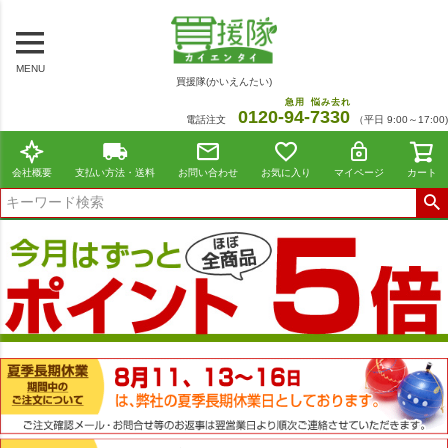
MENU
買援隊(かいえんたい)
急用
悩み去れ
0120-
94
-
7330
電話注文
（平日 9:00～17:00)
会社概要
支払い方法・送料
お問い合わせ
お気に入り
マイページ
カート