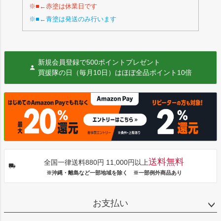
※■←赤塗は休業日です
※■←青塗は発送のみ行います
新規会員登録で500ポイントプレゼント
買援隊の日（毎月10日）はほぼ全品ポイント10倍
送料無料
全国一律送料880円 11,000円以上
※沖縄・離島など一部地域を除く ※一部例外商品あり
お支払い