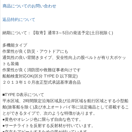
商品についてのお問い合わせ
返品特約について
納期について：【取寄】通常3～5日の発送予定(土日祝除く)
多機能タイプ
作業性が良く防災・アウトドアにも
通気性の良い背開きタイプ、安全性向上の股ベルトが有り大ポケッ
トも装備
作業性が良く消防団や救難従事者向けです
船舶検査対応OK(区分 TYPE D 以下限定)
２０１３年１０月改正型式承認基準適合品
■TYPE D表示について
平水区域、2時間限定沿海区域及び沿岸区域を航行区域とする小型船
舶(旅客船を除く)及び水上オートバイ等に法定備品として搭載するこ
とができるタイプで、次のような特徴があります。
●黄色やオレンジ色に限らず自由な色です。
●サーチライトを反射する反射材が付いています。
●存在をアピールするための笛が付いています。