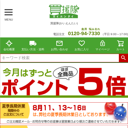
MENU
買援隊(かいえんたい)
急用
悩み去れ
0120-
94
-
7330
電話注文
（平日 9:00～17:00)
会社概要
支払い方法・送料
お問い合わせ
お気に入り
マイページ
カート