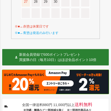
27
28
29
30
※■←赤塗は休業日です
※■←青塗は発送のみ行います
新規会員登録で500ポイントプレゼント
買援隊の日（毎月10日）はほぼ全品ポイント10倍
送料無料
全国一律送料880円 11,000円以上
※沖縄・離島など一部地域を除く ※一部例外商品あり