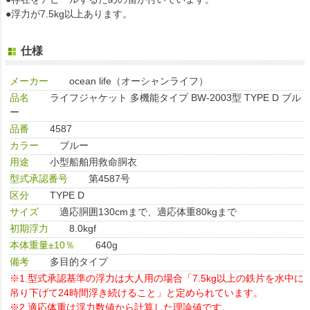
●浮力が7.5kg以上あります。
仕様
メーカー
ocean life（オーシャンライフ）
品名
ライフジャケット 多機能タイプ BW-2003型 TYPE D ブル
ー
品番
4587
カラー
ブルー
用途
小型船舶用救命胴衣
型式承認番号
第4587号
区分
TYPE D
サイズ
適応胴囲130cmまで、適応体重80kgまで
初期浮力
8.0kgf
本体重量±10％
640g
備考
多目的タイプ
※1.型式承認基準の浮力は大人用の場合「7.5kg以上の鉄片を水中に
吊り下げて24時間浮き続けること」と定められています。
※2.適応体重は浮力数値から計算した理論値です。