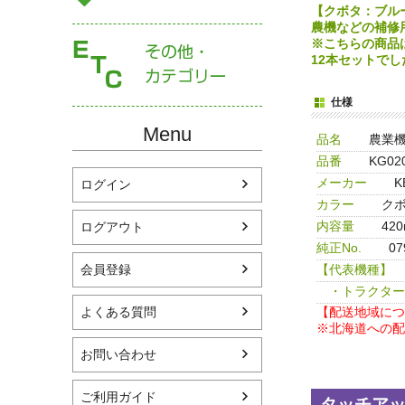
【クボタ：ブルー
農機などの補修
※こちらの商品
12本セットで
仕様
Menu
品名
農業
品番
KG02
メーカー
K
ログイン
カラー
クボ
内容量
420
ログアウト
純正No.
0
【代表機種】
会員登録
・トラクター
【配送地域につ
よくある質問
※北海道への配
お問い合わせ
ご利用ガイド