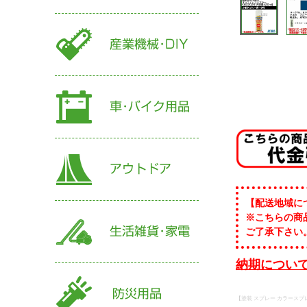
【配送地域に
※こちらの商
ご了承下さい
納期について
【塗装 スプレー カラースプ