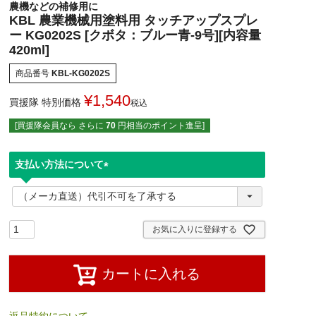
農機などの補修用に
KBL 農業機械用塗料用 タッチアップスプレ
ー KG0202S [クボタ：ブルー青-9号][内容量
420ml]
商品番号
KBL-KG0202S
¥
1,540
買援隊 特別価格
税込
[買援隊会員なら さらに
70
円相当のポイント進呈]
支払い方法について
(
必
須
)
お気に入りに登録する
カートに入れる
返品特約について