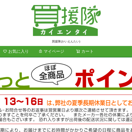
買援隊(かいえんたい)
お気に入り
マイページ
カート
検索