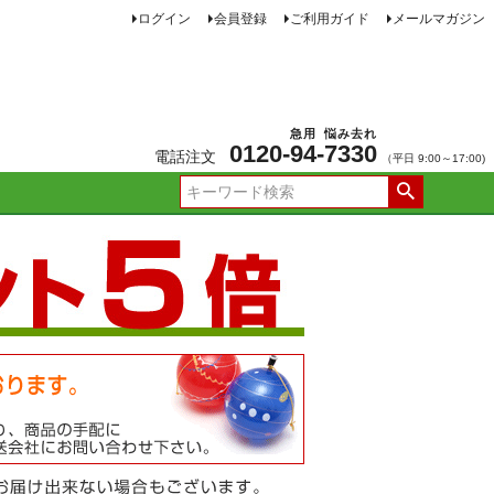
ログイン
会員登録
ご利用ガイド
メールマガジン
急用
悩み去れ
0120-
94
-
7330
電話注文
（平日 9:00～17:00)