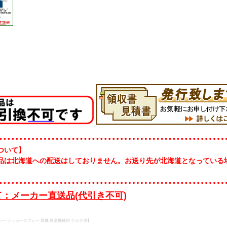
ついて】
品は北海道への配送はしておりません。お送り先が北海道となっている
。
：メーカー直送品(代引き不可)
レー ラッカースプレー 農機 農業機械用 クボタ用】