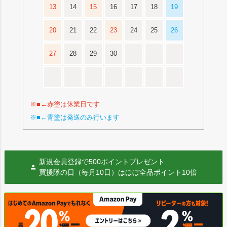
13
14
15
16
17
18
19
20
21
22
23
24
25
26
27
28
29
30
※■←赤塗は休業日です
※■←青塗は発送のみ行います
新規会員登録で500ポイントプレゼント
買援隊の日（毎月10日）はほぼ全品ポイント10倍