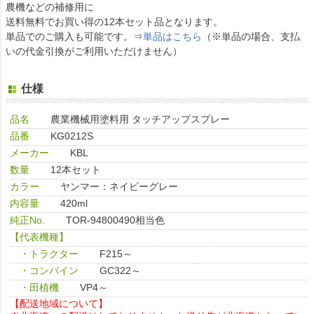
農機などの補修用に
送料無料でお買い得の12本セット品となります。
単品でのご購入も可能です。⇒
単品はこちら
（※単品の場合、支払
いの代金引換がご利用いただけません）
仕様
品名
農業機械用塗料用 タッチアップスプレー
品番
KG0212S
メーカー
KBL
数量
12本セット
カラー
ヤンマー：ネイビーグレー
内容量
420ml
純正No.
TOR-94800490相当色
【代表機種】
・トラクター
F215～
・コンバイン
GC322～
・田植機
VP4～
【配送地域について】