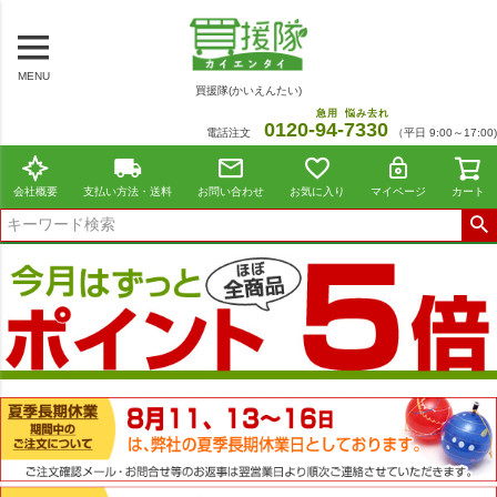
MENU
買援隊(かいえんたい)
急用
悩み去れ
0120-
94
-
7330
電話注文
（平日 9:00～17:00)
会社概要
支払い方法・送料
お問い合わせ
お気に入り
マイページ
カート