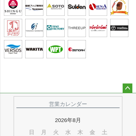
ペー
ジト
営業カレンダー
ップ
へ
2026年8月
日
月
火
水
木
金
土