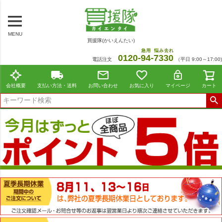
MENU
買援隊(かいえんたい)
急用
悩み去れ
0120-
94
-
7330
電話注文
（平日 9:00～17:00)
会社概要
支払い方法・送料
お問い合わせ
お気に入り
マイページ
カート