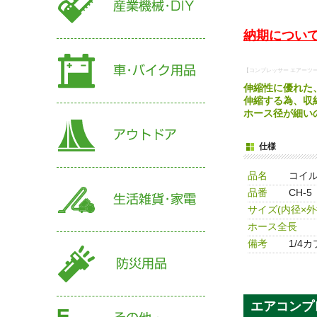
納期について
【コンプレッサー エアーツール
伸縮性に優れた
伸縮する為、収
ホース径が細い
仕様
品名
コイル
品番
CH-5
サイズ(内径×外
ホース全長
備考
1/4