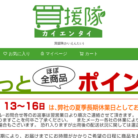
買援隊(かいえんたい)
お気に入り
マイページ
カート
検索