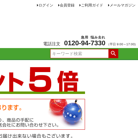
ログイン
会員登録
ご利用ガイド
メールマガジン
急用
悩み去れ
0120-
94
-
7330
電話注文
（平日 9:00～17:00)