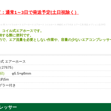
：通常1～3日で発送予定(土日祝除く）
 用 スパイラルホース エアーホース エアホース コイルホース 伸縮式 カプラ付き エアー工具 部品 オプション品 DIY】
、コイル式エアホースです。
納する際に便利です。
ので、エア流量を必要としない作業や、容量の少ないエアコンプレッサ
式 エアーホース
（27675）
径)
φ5.5×φ8mm
約5m
カプラー付き