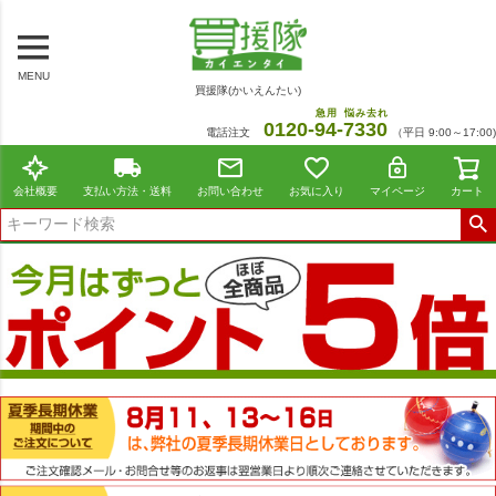
MENU
買援隊(かいえんたい)
急用
悩み去れ
0120-
94
-
7330
電話注文
（平日 9:00～17:00)
会社概要
支払い方法・送料
お問い合わせ
お気に入り
マイページ
カート