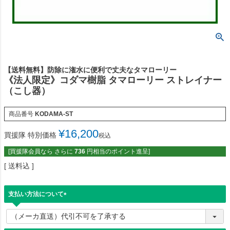
【送料無料】防除に潅水に便利で丈夫なタマローリー
《法人限定》コダマ樹脂 タマローリー ストレイナー
（こし器）
商品番号
KODAMA-ST
¥
16,200
買援隊 特別価格
税込
[買援隊会員なら さらに
736
円相当のポイント進呈]
送料込
支払い方法について
(
必
須