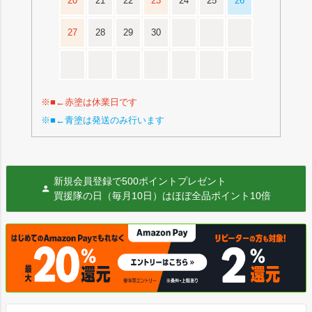
20
21
22
23
24
25
26
27
28
29
30
※■←赤塗は休業日です
※■←青塗は発送のみ行います
新規会員登録で500ポイントプレゼント
買援隊の日（毎月10日）はほぼ全品ポイント10倍