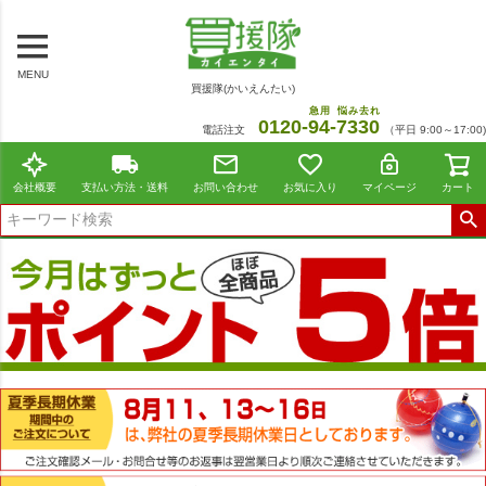
MENU
買援隊(かいえんたい)
急用
悩み去れ
0120-
94
-
7330
電話注文
（平日 9:00～17:00)
会社概要
支払い方法・送料
お問い合わせ
お気に入り
マイページ
カート