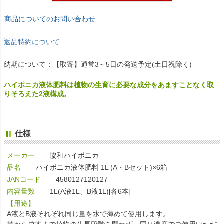
商品についてのお問い合わせ
返品特約について
納期について：【取寄】通常3～5日の発送予定(土日祝除く)
ハイポニカ液体肥料は植物の生育に必要な成分をあますことなく取
りそろえた2液構成。
仕様
メーカー
協和ハイポニカ
品名
ハイポニカ液体肥料 1L (A・Bセット)×6箱
JANコード
4580127120127
内容量数
1L(A液1L、B液1L)[各6本]
【用途】
A液とB液それぞれ同じ量を水で薄めて使用します。