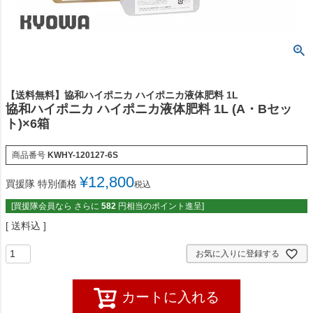
【送料無料】協和ハイポニカ ハイポニカ液体肥料 1L
協和ハイポニカ ハイポニカ液体肥料 1L (A・Bセッ
ト)×6箱
商品番号
KWHY-120127-6S
¥
12,800
買援隊 特別価格
税込
[買援隊会員なら さらに
582
円相当のポイント進呈]
送料込
お気に入りに登録する
カートに入れる