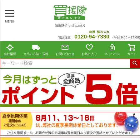
MENU
買援隊(かいえんたい)
急用
悩み去れ
0120-
94
-
7330
電話注文
（平日 9:00～17:00)
会社概要
支払い方法・送料
お問い合わせ
お気に入り
マイページ
カート