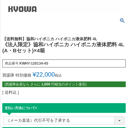
【送料無料】協和ハイポニカ ハイポニカ液体肥料 4L
《法人限定》協和ハイポニカ ハイポニカ液体肥料 4L
(A・Bセット)×4箱
商品番号
KWHY-120134-4S
¥
22,000
買援隊 特別価格
税込
[買援隊会員なら さらに
1,000
円相当のポイント進呈]
送料込
支払い方法について
(
必
須