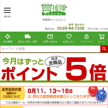
MENU
買援隊(かいえんたい)
急用
悩み去れ
0120-
94
-
7330
電話注文
（平日 9:00～17:00)
会社概要
支払い方法・送料
お問い合わせ
お気に入り
マイページ
カート