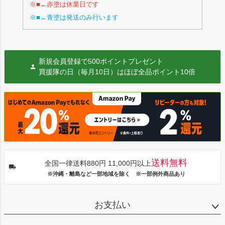
※■←赤塗は休業日です
※■←青塗は発送のみ行います
新規会員登録で500ポイントプレゼント
買援隊の日（毎月10日）はほぼ全品ポイント10倍
送料無料
全国一律送料880円 11,000円以上
※沖縄・離島など一部地域を除く ※一部例外商品あり
お支払い