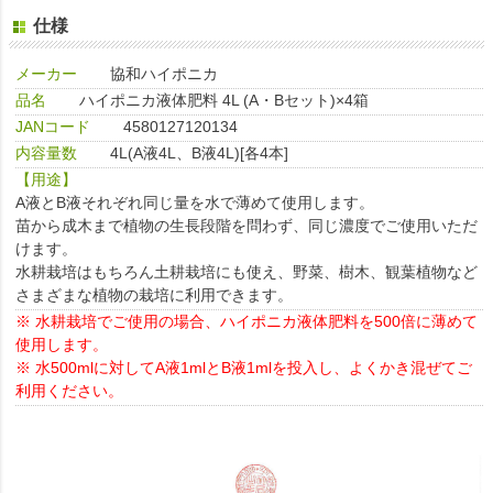
仕様
メーカー
協和ハイポニカ
品名
ハイポニカ液体肥料 4L (A・Bセット)×4箱
JANコード
4580127120134
内容量数
4L(A液4L、B液4L)[各4本]
【用途】
A液とB液それぞれ同じ量を水で薄めて使用します。
苗から成木まで植物の生長段階を問わず、同じ濃度でご使用いただ
けます。
水耕栽培はもちろん土耕栽培にも使え、野菜、樹木、観葉植物など
さまざまな植物の栽培に利用できます。
※ 水耕栽培でご使用の場合、ハイポニカ液体肥料を500倍に薄めて
使用します。
※ 水500mlに対してA液1mlとB液1mlを投入し、よくかき混ぜてご
利用ください。