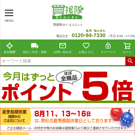
MENU
買援隊(かいえんたい)
急用
悩み去れ
0120-
94
-
7330
電話注文
（平日 9:00～17:00)
会社概要
支払い方法・送料
お問い合わせ
お気に入り
マイページ
カート