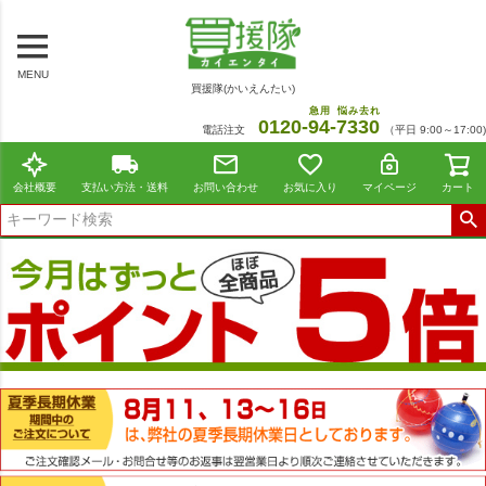
MENU
買援隊(かいえんたい)
急用
悩み去れ
0120-
94
-
7330
電話注文
（平日 9:00～17:00)
会社概要
支払い方法・送料
お問い合わせ
お気に入り
マイページ
カート