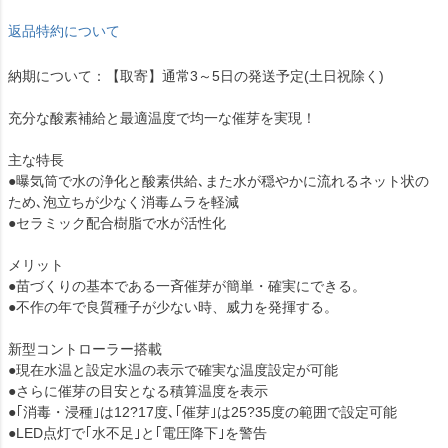
返品特約について
納期について：【取寄】通常3～5日の発送予定(土日祝除く)
充分な酸素補給と最適温度で均一な催芽を実現！
主な特長
●曝気筒で水の浄化と酸素供給､また水が穏やかに流れるネット状の
ため､泡立ちが少なく消毒ムラを軽減
●セラミック配合樹脂で水が活性化
メリット
●苗づくりの基本である一斉催芽が簡単・確実にできる。
●不作の年で良質種子が少ない時、威力を発揮する。
新型コントローラー搭載
●現在水温と設定水温の表示で確実な温度設定が可能
●さらに催芽の目安となる積算温度を表示
●｢消毒・浸種｣は12?17度､｢催芽｣は25?35度の範囲で設定可能
●LED点灯で｢水不足｣と｢電圧降下｣を警告