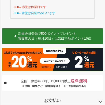
※■←赤塗は休業日です
※■←青塗は発送のみ行います
新規会員登録で500ポイントプレゼント
買援隊の日（毎月10日）はほぼ全品ポイント10倍
送料無料
全国一律送料880円 11,000円以上
※沖縄・離島など一部地域を除く ※一部例外商品あり
お支払い