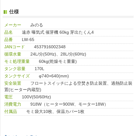
仕様
メーカー
みのる
品名
遠赤 曝気式 催芽機 60kg 芽出たくん4
品番
LW-65
JANコード
4537916002348
循環水量
24L/分(50Hz)、28L/分(60Hz)
モミ処理重量
60kg(乾燥モミ重量)
タンク容量
170L
タンクサイズ
φ740×640(mm)
安全裝置
フロートスイッチによる空焚き防止裝置、過熱防止裝
置(ヒーター内蔵型)
電圧
100V(50/60Hz)
消費電力
918W（ヒーター900W、モーター18W）
付属品
モミ袋大10枚、保温カバー1枚