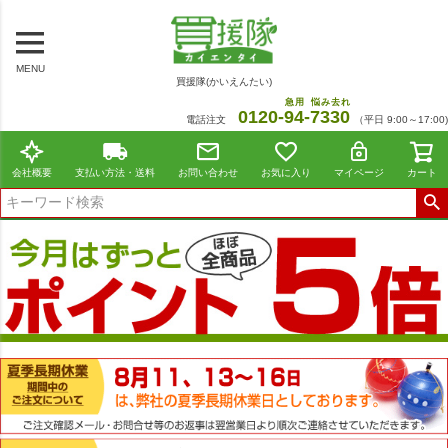
MENU
買援隊(かいえんたい)
急用
悩み去れ
0120-
94
-
7330
電話注文
（平日 9:00～17:00)
会社概要
支払い方法・送料
お問い合わせ
お気に入り
マイページ
カート