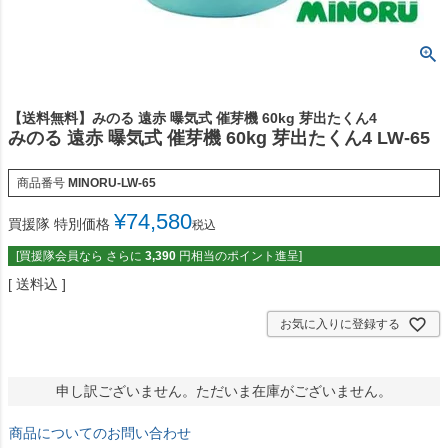
【送料無料】みのる 遠赤 曝気式 催芽機 60kg 芽出たくん4
みのる 遠赤 曝気式 催芽機 60kg 芽出たくん4 LW-65
商品番号
MINORU-LW-65
¥
74,580
買援隊 特別価格
税込
[買援隊会員なら さらに
3,390
円相当のポイント進呈]
送料込
お気に入りに登録する
申し訳ございません。ただいま在庫がございません。
商品についてのお問い合わせ